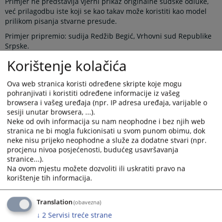
Primjer ne predstavlja vjerni prikaz originalne sudske odluke,
već prilagodbu iste koji se kao takav može koristiti kao model
prilikom pisanja stvarne presude.
Primjer pripremio: sudija Redžib Begić, Vrhovni sud Republike
Srpske.
Recenzija: sudija Obren Buženin, Vrhovni sud Republike
Korištenje kolačića
Srpske.
Primjer verifikovala: Stalna komisija za Centar za sudsku
Ova web stranica koristi određene skripte koje mogu
dokumentaciju.
pohranjivati i koristiti određene informacije iz vašeg
browsera i vašeg uređaja (npr. IP adresa uređaja, varijable o
Prikazana vijest je na
:
Bosanski jezik
sesiji unutar browsera, ...).
Neke od ovih informacija su nam neophodne i bez njih web
Obavijest o preuzimanju sadržaja
stranica ne bi mogla fukcionisati u svom punom obimu, dok
neke nisu prijeko neophodne a služe za dodatne stvari (npr.
Napomena
:
U slučaju preuzimanja vijesti istu preuzeti u
procjenu nivoa posjećenosti, budućeg usavršavanja
integralnom obliku uz navođenje izvora informacije.
stranice...).
Na ovom mjestu možete dozvoliti ili uskratiti pravo na
korištenje tih informacija.
Prateći dokumenti
Translation
(obavezna)
↓
2
Servisi treće strane
Kazna zatvora