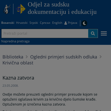
Odjel za sudsku
dokumentaciju i edukaciju
Bosanski
Hrvatski
Srpski
Српски
English
Prijava
Napredna pretraga
Biblioteka
Ogledni primjeri sudskih odluka
Krivična oblast
Kazna zatvora
23.05.2008.
Ovdje možete preuzeti ogledni primjer presude kojom se
optuženi oglašava krivim za krivično djelo šumske krađe.
Optuženom je izrečena kazna zatvora.