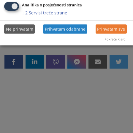
Analitika o posjećenosti stranica
↓
2
Servisi treće strane
10247
PREGLEDA
Ne prihvatam
Prihvatam odabrane
Prihvatam sve
Pokreće Klaro!