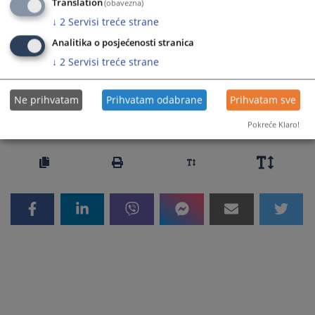
Translation
(obavezna)
Prateći dokumenti
↓
2
Servisi treće strane
Postoje okolnosti koje iskljucuju krivicnu odgovornost -
Analitika o posjećenosti stranica
Neuracunljivost
↓
2
Servisi treće strane
Ne prihvatam
Prihvatam odabrane
Prihvatam sve
9849
PREGLEDA
Pokreće Klaro!