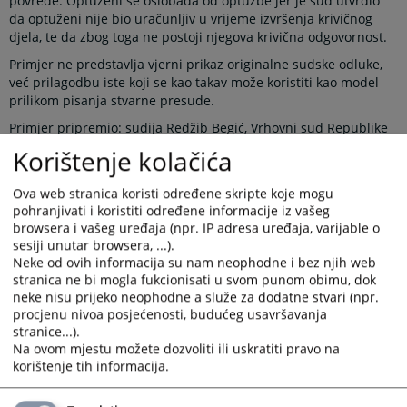
povrede. Optuženi se oslobađa od optužbe jer je sud utvrdio
da optuženi nije bio uračunljiv u vrijeme izvršenja krivičnog
djela, te da zbog toga ne postoji njegova krivična odgovornost.
Primjer ne predstavlja vjerni prikaz originalne sudske odluke,
već prilagodbu iste koji se kao takav može koristiti kao model
prilikom pisanja stvarne presude.
Primjer pripremio: sudija Redžib Begić, Vrhovni sud Republike
Srpske.
Korištenje kolačića
Recenzija: sudija Obren Buženin, Vrhovni sud Republike
Srpske.
Ova web stranica koristi određene skripte koje mogu
Primjer verifikovala: Stalna komisija za Centar za sudsku
pohranjivati i koristiti određene informacije iz vašeg
dokumentaciju.
browsera i vašeg uređaja (npr. IP adresa uređaja, varijable o
sesiji unutar browsera, ...).
Prikazana vijest je na
:
Bosanski jezik
Neke od ovih informacija su nam neophodne i bez njih web
stranica ne bi mogla fukcionisati u svom punom obimu, dok
Obavijest o preuzimanju sadržaja
neke nisu prijeko neophodne a služe za dodatne stvari (npr.
procjenu nivoa posjećenosti, budućeg usavršavanja
Napomena
:
U slučaju preuzimanja vijesti istu preuzeti u
stranice...).
integralnom obliku uz navođenje izvora informacije.
Na ovom mjestu možete dozvoliti ili uskratiti pravo na
korištenje tih informacija.