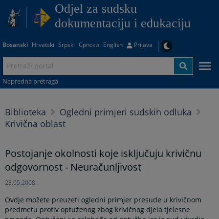
Odjel za sudsku
dokumentaciju i edukaciju
Bosanski
Hrvatski
Srpski
Српски
English
Prijava
Napredna pretraga
Biblioteka
Ogledni primjeri sudskih odluka
Krivična oblast
Postojanje okolnosti koje isključuju krivičnu
odgovornost - Neuračunljivost
23.05.2008.
Ovdje možete preuzeti ogledni primjer presude u krivičnom
predmetu protiv optuženog zbog krivičnog djela tjelesne