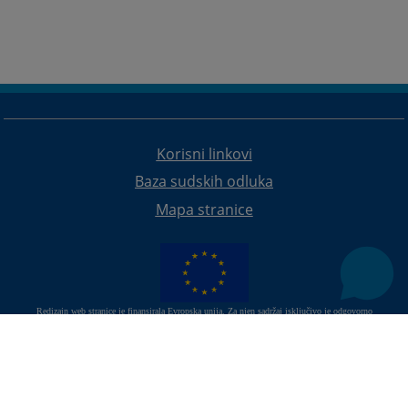
Korisni linkovi
Baza sudskih odluka
Mapa stranice
Redizajn web stranice je finansirala Evropska unija. Za njen sadržaj isključivo je odgovorno
Visoko sudsko i tužilačko vijeće BiH i ona ne odražava nužno stavove Evropske unije.