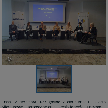
Dana 12. decembra 2023. godine, Visoko sudsko i tužilačko
vijeće Bosne i Hercegovine organizovalo je svečanu promociju