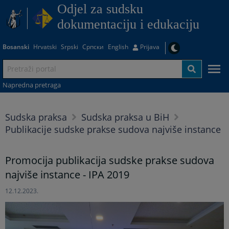
Odjel za sudsku
dokumentaciju i edukaciju
Bosanski
Hrvatski
Srpski
Српски
English
Prijava
Napredna pretraga
Sudska praksa
Sudska praksa u BiH
Publikacije sudske prakse sudova najviše instance
Promocija publikacija sudske prakse sudova
najviše instance - IPA 2019
12.12.2023.