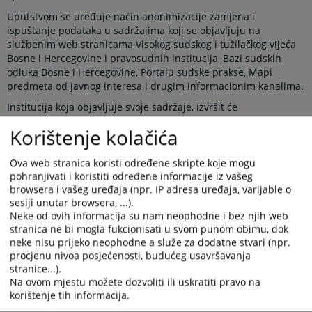
Uputstvom se uređuje način anonimizacije zamjena i
ispuštanje podataka u sadržajima koji se objavljuju na
službenim web stranicama Visokog sudskog i tužilačkog vijeća
Bosne i Hercegovine i pravosudnih institucija, Bazi sudskih
odluka Bosne i Hercegovine, Portalu sudske prakse, Mapi
predmeta od javnog interesa i drugim informacionim kanalima.
Institucija koja objavljuje svoje sadržaje, izvršit će
anonimizaciju u skladu s ovim uputstvom.
Korištenje kolačića
Uputstvo za anonimizaciju možete preuzeti
OVDJE
.
Ova web stranica koristi određene skripte koje mogu
Prikazana vijest je na
:
Bosanski jezik
pohranjivati i koristiti određene informacije iz vašeg
browsera i vašeg uređaja (npr. IP adresa uređaja, varijable o
Obavijest o preuzimanju sadržaja
sesiji unutar browsera, ...).
Neke od ovih informacija su nam neophodne i bez njih web
Napomena
:
U slučaju preuzimanja vijesti istu preuzeti u
stranica ne bi mogla fukcionisati u svom punom obimu, dok
integralnom obliku uz navođenje izvora informacije.
neke nisu prijeko neophodne a služe za dodatne stvari (npr.
procjenu nivoa posjećenosti, budućeg usavršavanja
stranice...).
Na ovom mjestu možete dozvoliti ili uskratiti pravo na
korištenje tih informacija.
Prateći dokumenti