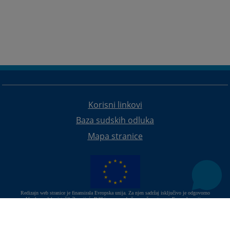
Korisni linkovi
Baza sudskih odluka
Mapa stranice
Redizajn web stranice je finansirala Evropska unija. Za njen sadržaj isključivo je odgovorno
Visoko sudsko i tužilačko vijeće BiH i ona ne odražava nužno stavove Evropske unije.