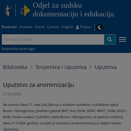
Odjel za sudsku
dokumentaciju i edukaciju
Bosanski
Hrvatski
Srpski
Српски
English
Prijava
Napredna pretraga
Biblioteka
Smjernice i Uputstva
Uputstva
Uputstvo za anonimizaciju
25.04.2024.
Na osnovu člana 17. stav (24) Zakona o Visokom sudskom i tužilačkom vijeću
Bosne i Hercegovine („Službeni glasnik BiH”, broj 25/04, 93/05, 48/07, 15/08, 63/23 i
9/24), Visoko sudsko i tužilačko vijeće Bosne i Hercegovine, na sjednici održanoj
dana 21.3.2024. godine, usvojilo je Uputstvo za anonimizaciju (u daljem tekstu:
Uputstvo).