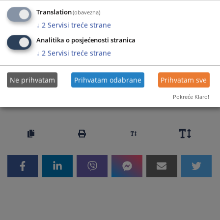
Uputstvo za anonimizaciju_Sl. glasnik BiH broj 25_24 od
Translation
(obavezna)
12.4.2024. godine
↓
2
Servisi treće strane
Uputstvo za anonimizaciju_BOSANSKI
Analitika o posjećenosti stranica
Uputstvo za anonimizaciju_HRVATSKI
↓
2
Servisi treće strane
Uputstvo za anonimizaciju_SRPSKI
Ne prihvatam
Prihvatam odabrane
Prihvatam sve
594
PREGLEDA
Pokreće Klaro!