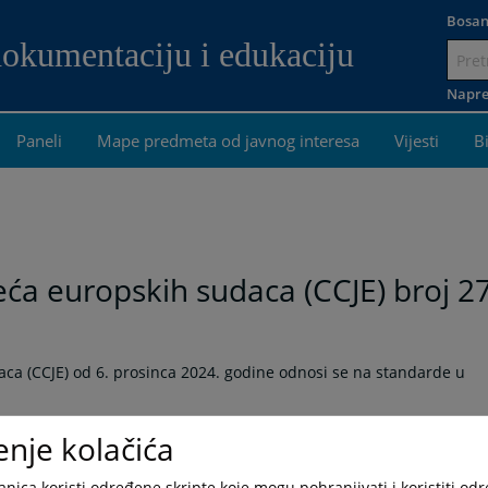
Bosan
dokumentaciju i edukaciju
Idi
na
Napre
sadržaj
Paneli
Mape predmeta od javnog interesa
Vijesti
B
eća europskih sudaca (CCJE) broj 2
aca (CCJE) od 6. prosinca 2024. godine odnosi se na standarde u
odgovornost blisko je povezana sa sudačkom neovisnošću. Ako
enje kolačića
a, sudačka neovisnost je narušena. To se događa u okolnostima u
dicama za sigurnost stalnosti njihove sudačke dužnosti i/ili
nica koristi određene skripte koje mogu pohranjivati i koristiti od