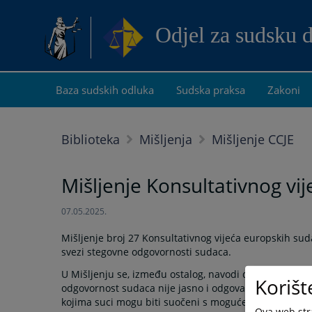
Odjel za sudsku 
Baza sudskih odluka
Sudska praksa
Zakoni
Biblioteka
Mišljenja
Mišljenje CCJE
Mišljenje Konsultativnog vij
07.05.2025.
Mišljenje broj 27 Konsultativnog vijeća europskih sud
svezi stegovne odgovornosti sudaca.
U Mišljenju se, između ostalog, navodi da „sudačka 
Korišt
odgovornost sudaca nije jasno i odgovarajuće uređen
kojima suci mogu biti suočeni s moguće štetnim poslje
Ova web stra