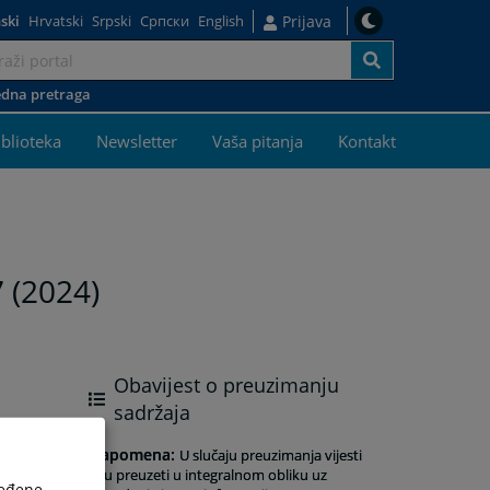
ski
Hrvatski
Srpski
Српски
English
Prijava
dna pretraga
iblioteka
Newsletter
Vaša pitanja
Kontakt
7 (2024)
Obavijest o preuzimanju
sadržaja
Napomena
:
U slučaju preuzimanja vijesti
istu preuzeti u integralnom obliku uz
ređene