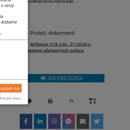
navođenje izvora informacije.
o sesiji
la
a dodatne
Prateći dokumenti
.
Mišljenje CCJE-a br. 27 (2024) o
stegovnoj odgovornosti sudaca
268
PREGLEDA
hvatam sve
Pokreće Klaro!