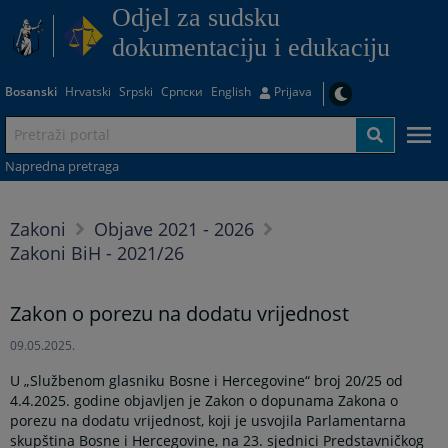
Odjel za sudsku
dokumentaciju i edukaciju
Bosanski
Hrvatski
Srpski
Српски
English
Prijava
Napredna pretraga
Zakoni
Objave 2021 - 2026
Zakoni BiH - 2021/26
Zakon o porezu na dodatu vrijednost
09.05.2025.
U „Službenom glasniku Bosne i Hercegovine“ broj 20/25 od
4.4.2025. godine objavljen je Zakon o dopunama Zakona o
porezu na dodatu vrijednost, koji je usvojila Parlamentarna
skupština Bosne i Hercegovine, na 23. sjednici Predstavničkog