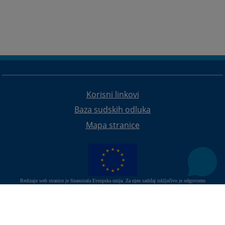
Korisni linkovi
Baza sudskih odluka
Mapa stranice
Redizajn web stranice je finansirala Evropska unija. Za njen sadržaj isključivo je odgovorno
Visoko sudsko i tužilačko vijeće BiH i ona ne odražava nužno stavove Evropske unije.