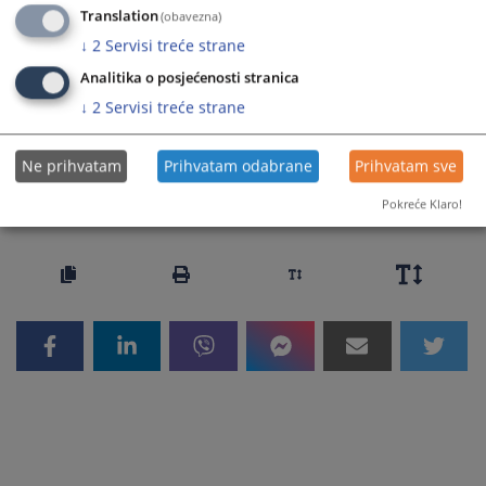
Translation
(obavezna)
Prateći dokumenti
↓
2
Servisi treće strane
Analitika o posjećenosti stranica
Zakon o dopunama Zakona o porezu na dodatu
↓
2
Servisi treće strane
vrijednost 20/25
Ne prihvatam
Prihvatam odabrane
Prihvatam sve
275
PREGLEDA
Pokreće Klaro!