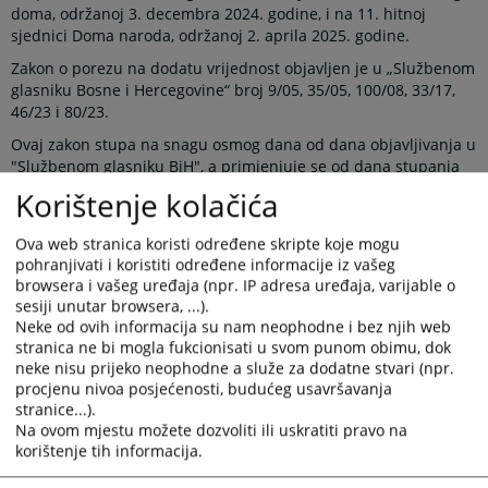
doma, održanoj 3. decembra 2024. godine, i na 11. hitnoj
sjednici Doma naroda, održanoj 2. aprila 2025. godine.
Zakon o porezu na dodatu vrijednost objavljen je u „Službenom
glasniku Bosne i Hercegovine“ broj 9/05, 35/05, 100/08, 33/17,
46/23 i 80/23.
Ovaj zakon stupa na snagu osmog dana od dana objavljivanja u
"Službenom glasniku BiH", a primjenjuje se od dana stupanja
na snagu podzakonskog akta iz stava 1. člana 3. ovog zakona.
Korištenje kolačića
Za okončane i time registrirane kupoprodaje stanova kod
nadležnih registrara prije stupanja na snagu ovog zakona
Ova web stranica koristi određene skripte koje mogu
primjenjivat će se odredbe zakona koji je bio na snazi do tog
pohranjivati i koristiti određene informacije iz vašeg
momenta.
browsera i vašeg uređaja (npr. IP adresa uređaja, varijable o
sesiji unutar browsera, ...).
Neke od ovih informacija su nam neophodne i bez njih web
Prikazana vijest je na
:
Bosanski jezik
stranica ne bi mogla fukcionisati u svom punom obimu, dok
neke nisu prijeko neophodne a služe za dodatne stvari (npr.
Obavijest o preuzimanju sadržaja
procjenu nivoa posjećenosti, budućeg usavršavanja
stranice...).
Napomena
:
U slučaju preuzimanja vijesti istu preuzeti u
Na ovom mjestu možete dozvoliti ili uskratiti pravo na
integralnom obliku uz navođenje izvora informacije.
korištenje tih informacija.