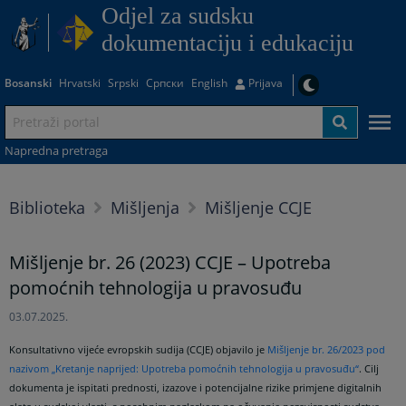
Odjel za sudsku
dokumentaciju i edukaciju
Bosanski
Hrvatski
Srpski
Српски
English
Prijava
Napredna pretraga
Biblioteka
Mišljenja
Mišljenje CCJE
Mišljenje br. 26 (2023) CCJE – Upotreba
pomoćnih tehnologija u pravosuđu
03.07.2025.
Konsultativno vijeće evropskih sudija (CCJE) objavilo je
Mišljenje br. 26/2023 pod
nazivom „Kretanje naprijed: Upotreba pomoćnih tehnologija u pravosuđu“
. Cilj
dokumenta je ispitati prednosti, izazove i potencijalne rizike primjene digitalnih