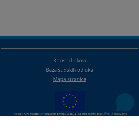
Korisni linkovi
Baza sudskih odluka
Mapa stranice
Redizajn web stranice je finansirala Evropska unija. Za njen sadržaj isključivo je odgovorno
Visoko sudsko i tužilačko vijeće BiH i ona ne odražava nužno stavove Evropske unije.