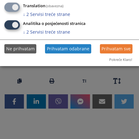
Translation
(obavezna)
↓
2
Servisi treće strane
Prateći dokumenti
Analitika o posjećenosti stranica
↓
2
Servisi treće strane
CCJE Opinion No. 26 (20023)_Croatian
Ne prihvatam
Prihvatam odabrane
Prihvatam sve
348
PREGLEDA
Pokreće Klaro!