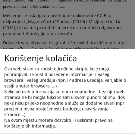
alata u sudskoj vlasti, s posebnim naglaskom na očuvanje nezavisnosti sudstva,
prava stranaka i načela vladavine prava.
Mišljenje se oslanja na prethodne dokumente CCJE-a,
uključujući „Magna Cartu“ Sudaca (2010) i Mišljenje br. 14
(2011), te nastoji ponuditi smjernice za buduću odgovornu
primjenu tehnologije u pravosuđu.
Države imaju obavezu osigurati učinkovit i praktičan pristup
pravosuđu — što uključuje i tehnološku podršku sudijama i
učesnicima u postupku, s ciljem poboljšanja tačnosti odluka i
Korištenje kolačića
jačanja transparentnosti.
Ova web stranica koristi određene skripte koje mogu
Dokument nudi pregled opće i specifične primjene tehnologije,
pohranjivati i koristiti određene informacije iz vašeg
potencijalnih koristi, kao i izazova koji se mogu pojaviti, te
browsera i vašeg uređaja (npr. IP adresa uređaja, varijable o
definiše načela za dugoročnu digitalnu transformaciju
sesiji unutar browsera, ...).
pravosuđa.
Neke od ovih informacija su nam neophodne i bez njih web
stranica ne bi mogla fukcionisati u svom punom obimu, dok
Prikazana vijest je na
:
Bosanski jezik
neke nisu prijeko neophodne a služe za dodatne stvari (npr.
procjenu nivoa posjećenosti, budućeg usavršavanja
Obavijest o preuzimanju sadržaja
stranice...).
Na ovom mjestu možete dozvoliti ili uskratiti pravo na
Napomena
:
U slučaju preuzimanja vijesti istu preuzeti u
korištenje tih informacija.
integralnom obliku uz navođenje izvora informacije.