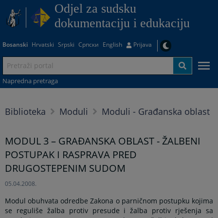
Odjel za sudsku
dokumentaciju i edukaciju
Bosanski
Hrvatski
Srpski
Српски
English
Prijava
Napredna pretraga
Biblioteka
Moduli
Moduli - Građanska oblast
MODUL 3 – GRAĐANSKA OBLAST - ŽALBENI
POSTUPAK I RASPRAVA PRED
DRUGOSTEPENIM SUDOM
05.04.2008.
Modul obuhvata odredbe Zakona o parničnom postupku kojima
se reguliše žalba protiv presude i žalba protiv rješenja sa