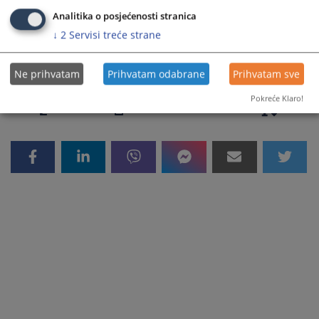
MODUL 3 – GRAĐANSKA OBLAST
Analitika o posjećenosti stranica
↓
2
Servisi treće strane
8325
PREGLEDA
Ne prihvatam
Prihvatam odabrane
Prihvatam sve
Pokreće Klaro!