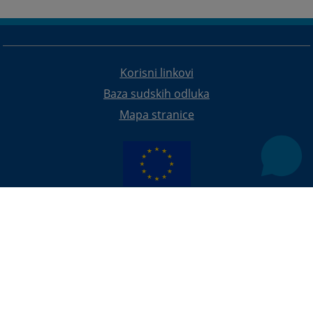
Korisni linkovi
Baza sudskih odluka
Mapa stranice
Redizajn web stranice je finansirala Evropska unija. Za njen sadržaj isključivo je odgovorno
Visoko sudsko i tužilačko vijeće BiH i ona ne odražava nužno stavove Evropske unije.
© 2021
Visoko sudsko i tužilačko vijeće
U slučaju preuzimanja vijesti istu preuzeti u integralnom obliku
uz navođenje izvora informacije.