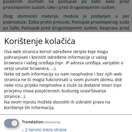
posebnim osvrtom na postupak po žalbi kako pred
prvostepenim sudom, tako i pred drugostepenim sudom.
Zbog obimnosti materije, modula je podijeljen u pet
podmodula: Žalba protiv presude, Postupak prvostepenog suda
po žalbi, Postupak pred drugostepenim sudom, Rasprava pred
drugostepenim sudom i Žalba protiv rješenja.
Cjelokupna
Korištenje kolačića
materija obrađena je kako sa aspekta teorije, tako i sa aspekta
sudske prakse.
Ova web stranica koristi određene skripte koje mogu
pohranjivati i koristiti određene informacije iz vašeg
browsera i vašeg uređaja (npr. IP adresa uređaja, varijable o
Prikazana vijest je na
:
Bosanski jezik
sesiji unutar browsera, ...).
Neke od ovih informacija su nam neophodne i bez njih web
Obavijest o preuzimanju sadržaja
stranica ne bi mogla fukcionisati u svom punom obimu, dok
neke nisu prijeko neophodne a služe za dodatne stvari (npr.
Napomena
:
U slučaju preuzimanja vijesti istu preuzeti u
procjenu nivoa posjećenosti, budućeg usavršavanja
integralnom obliku uz navođenje izvora informacije.
stranice...).
Na ovom mjestu možete dozvoliti ili uskratiti pravo na
korištenje tih informacija.
Prateći dokumenti
Translation
(obavezna)
↓
2
Servisi treće strane