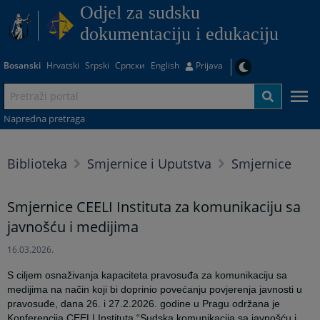
Odjel za sudsku
dokumentaciju i edukaciju
Bosanski
Hrvatski
Srpski
Српски
English
Prijava
Napredna pretraga
Biblioteka
Smjernice i Uputstva
Smjernice
Smjernice CEELI Instituta za komunikaciju sa
javnošću i medijima
16.03.2026.
S ciljem osnaživanja kapaciteta pravosuđa za komunikaciju sa
medijima na način koji bi doprinio povećanju povjerenja javnosti u
pravosuđe, dana 26. i 27.2.2026. godine u Pragu održana je
Konferencija CEELI Instituta
“Sudska komunikacija sa javnošću i