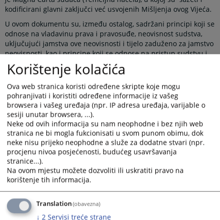
kodificirani glavni zaključci već usvojenih Mišljenja ovog Vijeća.
U ovom dokumentu su, između ostalog, sadržani principi koji se
odnose na vladavinu prava i pravosuđe, neovisnost sudstva,
uključujući jamstva ove neovisnosti i tijelo zaduženo za jamstvo
neovisnosti, kao i principe koji se odnose na pristup sudstvu i
transparentnost, te etiku i odgovornost.
Korištenje kolačića
Ova web stranica koristi određene skripte koje mogu
pohranjivati i koristiti određene informacije iz vašeg
browsera i vašeg uređaja (npr. IP adresa uređaja, varijable o
Prikazana vijest je na
:
Bosanski jezik
sesiji unutar browsera, ...).
Neke od ovih informacija su nam neophodne i bez njih web
Obavijest o preuzimanju sadržaja
stranica ne bi mogla fukcionisati u svom punom obimu, dok
neke nisu prijeko neophodne a služe za dodatne stvari (npr.
Napomena
:
U slučaju preuzimanja vijesti istu preuzeti u
procjenu nivoa posjećenosti, budućeg usavršavanja
integralnom obliku uz navođenje izvora informacije.
stranice...).
Na ovom mjestu možete dozvoliti ili uskratiti pravo na
korištenje tih informacija.
Prateći dokumenti
Translation
(obavezna)
↓
2
Servisi treće strane