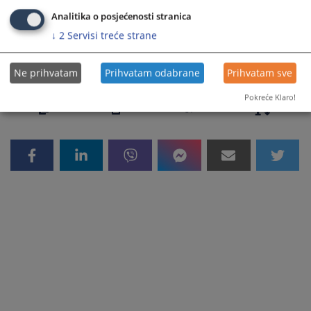
Magna Carta sudaca (temeljna načela)
Analitika o posjećenosti stranica
↓
2
Servisi treće strane
8407
PREGLEDA
Ne prihvatam
Prihvatam odabrane
Prihvatam sve
Pokreće Klaro!