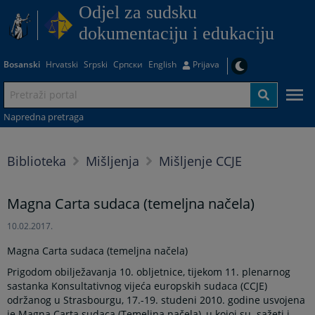
Odjel za sudsku
dokumentaciju i edukaciju
Bosanski
Hrvatski
Srpski
Српски
English
Prijava
Napredna pretraga
Biblioteka
Mišljenja
Mišljenje CCJE
Magna Carta sudaca (temeljna načela)
10.02.2017.
Magna Carta sudaca (temeljna načela)
Prigodom obilježavanja 10. obljetnice, tijekom 11. plenarnog
sastanka Konsultativnog vijeća europskih sudaca (CCJE)
održanog u Strasbourgu, 17.-19. studeni 2010. godine usvojena
je Magna Carta sudaca (Temeljna načela), u kojoj su sažeti i