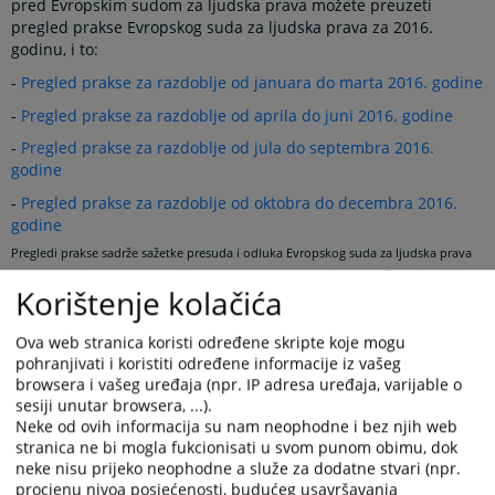
pred Evropskim sudom za ljudska prava možete preuzeti
pregled prakse Evropskog suda za ljudska prava za 2016.
godinu, i to:
-
Pregled prakse za razdoblje od januara do marta 2016. godine
-
Pregled prakse za razdoblje od aprila do juni 2016. godine
-
Pregled prakse za razdoblje od jula do septembra 2016.
godine
-
Pregled prakse za razdoblje od oktobra do decembra 2016.
godine
Pregledi prakse sadrže sažetke presuda i odluka Evropskog suda za ljudska prava
prema odabiru Ureda zastupnika u relevantnom razdoblju. Sve sažetke izradio je
Korištenje kolačića
Ured zastupnika i oni ne predstavljaju službeni dokument Evropskog suda za
ljudska prava.
Ova web stranica koristi određene skripte koje mogu
pohranjivati i koristiti određene informacije iz vašeg
Prikazana vijest je na
:
Bosanski jezik
browsera i vašeg uređaja (npr. IP adresa uređaja, varijable o
sesiji unutar browsera, ...).
Obavijest o preuzimanju sadržaja
Neke od ovih informacija su nam neophodne i bez njih web
stranica ne bi mogla fukcionisati u svom punom obimu, dok
Napomena
:
U slučaju preuzimanja vijesti istu preuzeti u
neke nisu prijeko neophodne a služe za dodatne stvari (npr.
integralnom obliku uz navođenje izvora informacije.
procjenu nivoa posjećenosti, budućeg usavršavanja