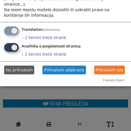
stranice...).
Na ovom mjestu možete dozvoliti ili uskratiti pravo na
korištenje tih informacija.
Prateći dokumenti
Translation
(obavezna)
Pregled prakse za razdoblje od januara do marta 2016.
↓
2
Servisi treće strane
godine
Pregled prakse za razdoblje od aprila do juni 2016.
Analitika o posjećenosti stranica
godine
↓
2
Servisi treće strane
Pregled prakse za razdoblje od jula do septembra 2016.
godine
Ne prihvatam
Prihvatam odabrane
Prihvatam sve
Pregled prakse za razdoblje od oktobra do decembra
2016. godine
Pokreće Klaro!
9748
PREGLEDA