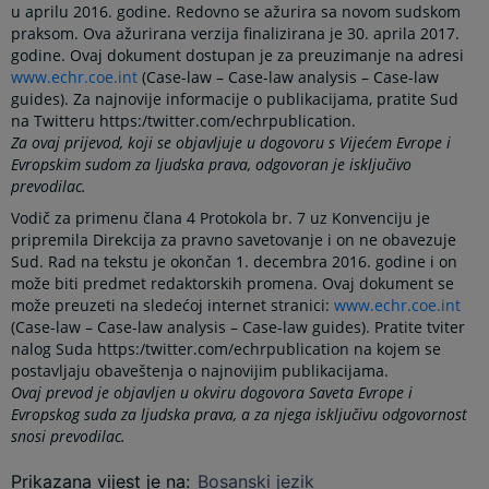
u aprilu 2016. godine. Redovno se ažurira sa novom sudskom
praksom. Ova ažurirana verzija finalizirana je 30. aprila 2017.
godine. Ovaj dokument dostupan je za preuzimanje na adresi
www.echr.coe.int
(Case-law – Case-law analysis – Case-law
guides). Za najnovije informacije o publikacijama, pratite Sud
na Twitteru https:/twitter.com/echrpublication.
Za ovaj prijevod, koji se objavljuje u dogovoru s Vijećem Evrope i
Evropskim sudom za ljudska prava, odgovoran je isključivo
prevodilac.
Vodič za primenu člana 4 Protokola br. 7 uz Konvenciju je
pripremila Direkcija za pravno savetovanje i on ne obavezuje
Sud. Rad na tekstu je okončan 1. decembra 2016. godine i on
može biti predmet redaktorskih promena. Ovaj dokument se
može preuzeti na sledećoj internet stranici:
www.echr.coe.int
(Case-law – Case-law analysis – Case-law guides). Pratite tviter
nalog Suda https:/twitter.com/echrpublication na kojem se
postavljaju obaveštenja o najnovijim publikacijama.
Ovaj prevod je objavljen u okviru dogovora Saveta Evrope i
Evropskog suda za ljudska prava, a za njega isključivu odgovornost
snosi prevodilac.
Prikazana vijest je na
:
Bosanski jezik