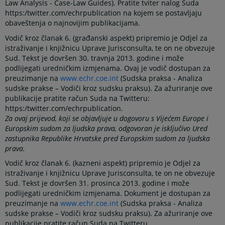
Law Analysis - Case-Law Guides). Pratite tviter nalog Suda
https:/twitter.com/echrpublication na kojem se postavljaju
obaveštenja o najnovijim publikacijama.
Vodič kroz članak 6. (građanski aspekt) pripremio je Odjel za
istraživanje i knjižnicu Uprave Jurisconsulta, te on ne obvezuje
Sud. Tekst je dovršen 30. travnja 2013. godine i može
podlijegati uredničkim izmjenama. Ovaj je vodič dostupan za
preuzimanje na
www.echr.coe.int
(Sudska praksa - Analiza
sudske prakse – Vodiči kroz sudsku praksu). Za ažuriranje ove
publikacije pratite račun Suda na Twitteru:
https:/twitter.com/echrpublication.
Za ovaj prijevod, koji se objavljuje u dogovoru s Vijećem Europe i
Europskim sudom za ljudska prava, odgovoran je isključivo Ured
zastupnika Republike Hrvatske pred Europskim sudom za ljudska
prava.
Vodič kroz članak 6. (kazneni aspekt) pripremio je Odjel za
istraživanje i knjižnicu Uprave Jurisconsulta, te on ne obvezuje
Sud. Tekst je dovršen 31. prosinca 2013. godine i može
podlijegati uredničkim izmjenama. Dokument je dostupan za
preuzimanje na
www.echr.coe.int
(Sudska praksa - Analiza
sudske prakse – Vodiči kroz sudsku praksu). Za ažuriranje ove
publikacije pratite račun Suda na Twitteru