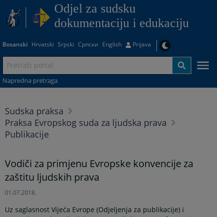
Odjel za sudsku
dokumentaciju i edukaciju
Bosanski
Hrvatski
Srpski
Српски
English
Prijava
Napredna pretraga
Sudska praksa
Praksa Evropskog suda za ljudska prava
Publikacije
Vodiči za primjenu Evropske konvencije za
zaštitu ljudskih prava
01.07.2018.
Uz saglasnost Vijeća Evrope (Odjeljenja za publikacije) i