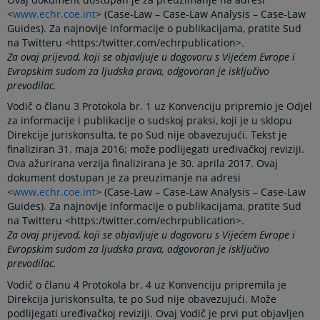
<
www.echr.coe.int
> (Case-Law – Case-Law Analysis – Case-Law
Guides). Za najnovije informacije o publikacijama, pratite Sud
na Twitteru <https:/twitter.com/echrpublication>.
Za ovaj prijevod, koji se objavljuje u dogovoru s Vijećem Evrope i
Evropskim sudom za ljudska prava, odgovoran je isključivo
prevodilac.
Vodič o članu 3 Protokola br. 1 uz Konvenciju pripremio je Odjel
za informacije i publikacije o sudskoj praksi, koji je u sklopu
Direkcije juriskonsulta, te po Sud nije obavezujući. Tekst je
finaliziran 31. maja 2016; može podlijegati uređivačkoj reviziji.
Ova ažurirana verzija finalizirana je 30. aprila 2017. Ovaj
dokument dostupan je za preuzimanje na adresi
<
www.echr.coe.int
> (Case-Law – Case-Law Analysis – Case-Law
Guides). Za najnovije informacije o publikacijama, pratite Sud
na Twitteru <https:/twitter.com/echrpublication>.
Za ovaj prijevod, koji se objavljuje u dogovoru s Vijećem Evrope i
Evropskim sudom za ljudska prava, odgovoran je isključivo
prevodilac.
Vodič o članu 4 Protokola br. 4 uz Konvenciju pripremila je
Direkcija juriskonsulta, te po Sud nije obavezujući. Može
podlijegati uređivačkoj reviziji. Ovaj Vodič je prvi put objavljen