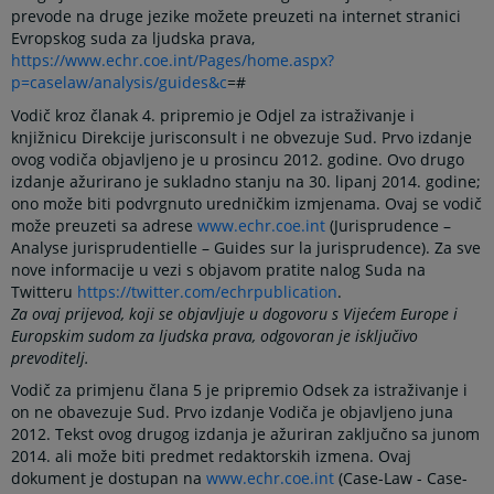
prevode na druge jezike možete preuzeti na internet stranici
Evropskog suda za ljudska prava,
https://www.echr.coe.int/Pages/home.aspx?
p=caselaw/analysis/guides&c
=#
Vodič kroz članak 4. pripremio je Odjel za istraživanje i
knjižnicu Direkcije jurisconsult i ne obvezuje Sud. Prvo izdanje
ovog vodiča objavljeno je u prosincu 2012. godine. Ovo drugo
izdanje ažurirano je sukladno stanju na 30. lipanj 2014. godine;
ono može biti podvrgnuto uredničkim izmjenama. Ovaj se vodič
može preuzeti sa adrese
www.echr.coe.int
(Jurisprudence –
Analyse jurisprudentielle – Guides sur la jurisprudence). Za sve
nove informacije u vezi s objavom pratite nalog Suda na
Twitteru
https://twitter.com/echrpublication
.
Za ovaj prijevod, koji se objavljuje u dogovoru s Vijećem Europe i
Europskim sudom za ljudska prava, odgovoran je isključivo
prevoditelj.
Vodič za primjenu člana 5 je pripremio Odsek za istraživanje i
on ne obavezuje Sud. Prvo izdanje Vodiča je objavljeno juna
2012. Tekst ovog drugog izdanja je ažuriran zaključno sa junom
2014. ali može biti predmet redaktorskih izmena. Ovaj
dokument je dostupan na
www.echr.coe.int
(Case-Law - Case-