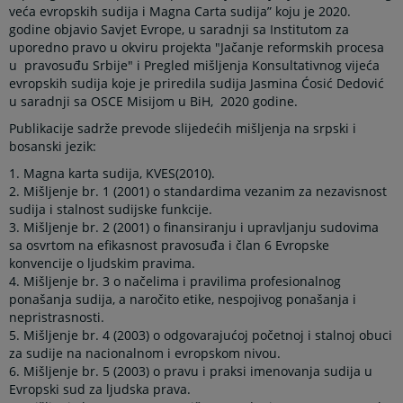
veća evropskih sudija i Magna Carta sudija” koju je 2020.
godine objavio Savjet Evrope, u saradnji sa Institutom za
uporedno pravo u okviru projekta "Jačanje reformskih procesa
u pravosuđu Srbije" i Pregled mišljenja Konsultativnog vijeća
evropskih sudija koje je priredila sudija Jasmina Ćosić Dedović
u saradnji sa OSCE Misijom u BiH, 2020 godine.
Publikacije sadrže prevode slijedećih mišljenja na srpski i
bosanski jezik:
1. Magna karta sudija, KVES(2010).
2. Mišljenje br. 1 (2001) o standardima vezanim za nezavisnost
sudija i stalnost sudijske funkcije.
3. Mišljenje br. 2 (2001) o finansiranju i upravljanju sudovima
sa osvrtom na efikasnost pravosuđa i član 6 Evropske
konvencije o ljudskim pravima.
4. Mišljenje br. 3 o načelima i pravilima profesionalnog
ponašanja sudija, a naročito etike, nespojivog ponašanja i
nepristrasnosti.
5. Mišljenje br. 4 (2003) o odgovarajućoj početnoj i stalnoj obuci
za sudije na nacionalnom i evropskom nivou.
6. Mišljenje br. 5 (2003) o pravu i praksi imenovanja sudija u
Evropski sud za ljudska prava.