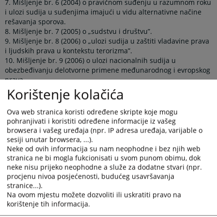
7. Mišljenje br. 6 (2004) o pravičnom suđenju u razumnom roku
i ulozi sudija u suđenjima imajući u vidu alternativne načine
rešavanja sporova.
8. Mišljenje br. 7 (2005) o „sudstvu i društvu”.
9. Mišljenje br. 8 (2006) o „ulozi sudija u zaštiti vladavine prava
i ljudskih prava u kontekstu terorizma”.
10. Mišljenje br. 9 (2006) o ulozi nacionalnih sudija u
obezbeđivanju delotvorne primene međunarodnog i evropskog
prava.
11. Mišljenje br. 10 (2007) o Savetu sudstva u službi društva.
Korištenje kolačića
12. Mišljenje br. 11 (2008) o kvalitetu sudskih odluka.
13. Mišljenje br. 4 (2009) Konsultativnog veća evropskih tužilaca
Ova web stranica koristi određene skripte koje mogu
i Mišljenje br. 12 (2009) Konsultativnog veća evropskih sudija o
pohranjivati i koristiti određene informacije iz vašeg
odnosima između sudija i tužilaca u demokratskom društvu.
browsera i vašeg uređaja (npr. IP adresa uređaja, varijable o
14. Mišljenje br. 13 (2010) o ulozi sudija u izvršenju sudskih
sesiji unutar browsera, ...).
odluka.
Neke od ovih informacija su nam neophodne i bez njih web
15. Mišljenje br. 14 (2011) o pravosuđu i informacionim
stranica ne bi mogla fukcionisati u svom punom obimu, dok
tehnologijama (IT).
neke nisu prijeko neophodne a služe za dodatne stvari (npr.
procjenu nivoa posjećenosti, budućeg usavršavanja
16. Mišljenje br. 15 (2012) o specijalizaciji sudija.
stranice...).
17. Mišljenje (2013) br. 16 o odnosima između sudija i
Na ovom mjestu možete dozvoliti ili uskratiti pravo na
advokata.
korištenje tih informacija.
18. Mišljenje br. 17 (2014) o vrednovanju rada sudija, kvalitetu
pravde i poštovanju nezavisnosti sudstva.