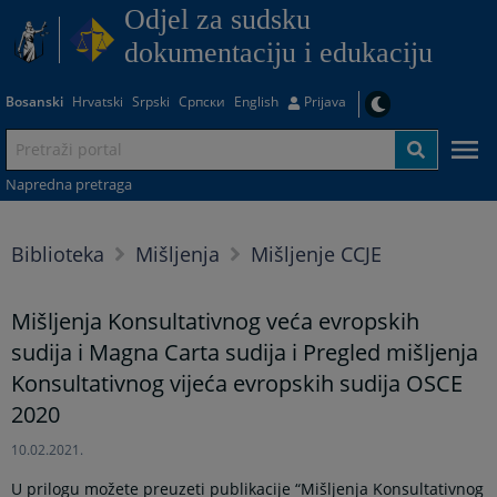
Odjel za sudsku
dokumentaciju i edukaciju
Bosanski
Hrvatski
Srpski
Српски
English
Prijava
Napredna pretraga
Biblioteka
Mišljenja
Mišljenje CCJE
Mišljenja Konsultativnog veća evropskih
sudija i Magna Carta sudija i Pregled mišljenja
Konsultativnog vijeća evropskih sudija OSCE
2020
10.02.2021.
U prilogu možete preuzeti publikacije “Mišljenja Konsultativnog