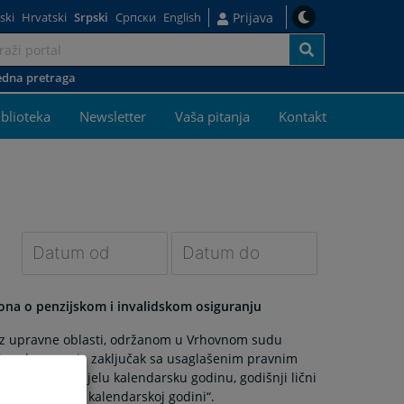
ski
Hrvatski
Srpski
Српски
English
Prijava
dna pretraga
j
iblioteka
Newsletter
Vaša pitanja
Kontakt
Navigate
Navigate
forward
forward
ona o penzijskom i invalidskom osiguranju
to
to
iz upravne oblasti, održanom u Vrhovnom sudu
interact
interact
dine donesen je zaključak sa usaglašenim pravnim
with
with
iguranja za cijelu kalendarsku godinu, godišnji lični
the
the
avršenom u toj kalendarskoj godini“.
calendar
calendar