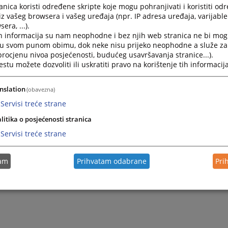
nica koristi određene skripte koje mogu pohranjivati i koristiti od
12.12.2024.
iz vašeg browsera i vašeg uređaja (npr. IP adresa uređaja, varijable 
era, ...).
h informacija su nam neophodne i bez njih web stranica ne bi mog
Naknada za eksproprijaciju zemljišta u vlasništvu B
i u svom punom obimu, dok neke nisu prijeko neophodne a služe z
 procjenu nivoa posjećenosti, budućeg usavršavanja stranice...).
Na sastanku Panela za ujednačavanje sudske prakse 
tu možete dozvoliti ili uskratiti pravo na korištenje tih informacija
Republike Srpske u Banja Luci dana 10. juna 2024. g
shvatanjem: „Država Bosna i Hercegovina, dok se ne 
stvar, izuzeta je od prava na naknadu za eksproprisan
nslation
(obavezna)
12.12.2024.
Servisi treće strane
litika o posjećenosti stranica
Servisi treće strane
tam
Prihvatam odabrane
Pri