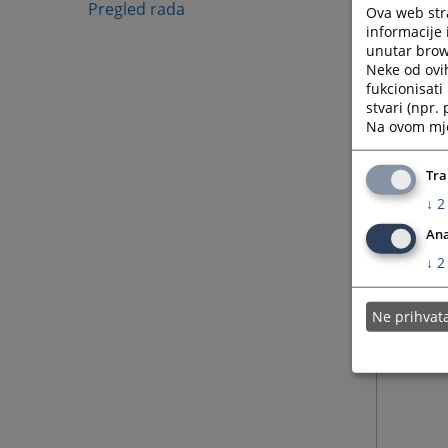
Pregled rada
Ova web stra
informacije 
unutar brows
Neke od ovi
fukcionisat
stvari (npr.
Na ovom mjes
Tra
↓
2
Ana
↓
2
Ne prihva