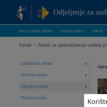
Odjeljenje za su
Baza sudskih odluka
Sudska praksa
Zakoni
Paneli
Paneli za ujednačavanje sudske p
Građanska oblast
Upra
Krivična oblast
Upravna oblast
Pravila panela
Korišt