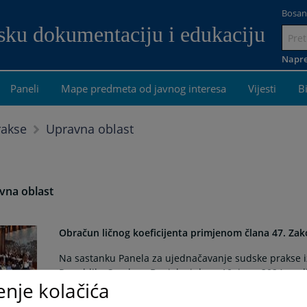
Bosan
dsku dokumentaciju i edukaciju
Idi
na
Napre
sadrža
Paneli
Mape predmeta od javnog interesa
Vijesti
B
Upravna oblast
rakse
vna oblast
Obračun ličnog koeficijenta primjenom člana 47. Zak
Na sastanku Panela za ujednačavanje sudske prakse 
Republike Srpske u Banjaluci dana 10. juna 2024. go
enje kolačića
shvatanjem: „Da osiguraniku koji nema utvrđen staž os
koeficijent utvrđuje se srazmjerno stažu osiguranja n