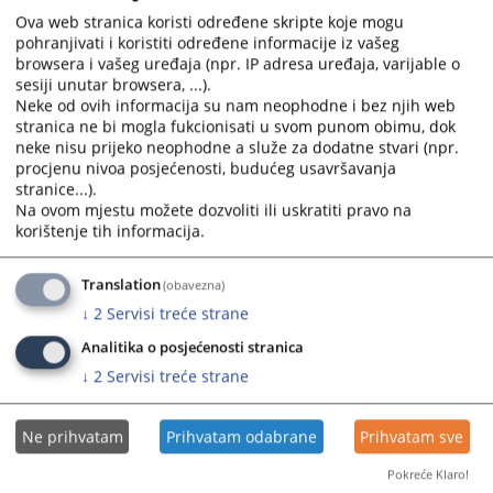
redovni sud nije razmotrio važno pitanje, odnosno da li se u
Ova web stranica koristi određene skripte koje mogu
konkretnom slučaju radi o državnoj imovini u smislu Zakona
pohranjivati i koristiti određene informacije iz vašeg
browsera i vašeg uređaja (npr. IP adresa uređaja, varijable o
o privremenoj zabrani raspolaganja državnom imovinom
sesiji unutar browsera, ...).
Bosne i Hercegovine.
Neke od ovih informacija su nam neophodne i bez njih web
29.01.2020.
stranica ne bi mogla fukcionisati u svom punom obimu, dok
neke nisu prijeko neophodne a služe za dodatne stvari (npr.
procjenu nivoa posjećenosti, budućeg usavršavanja
Ustavni sud Bosne i Hercegovine održao
stranice...).
redovnu, 100. sjednicu Velikog vijeća
Na ovom mjestu možete dozvoliti ili uskratiti pravo na
korištenje tih informacija.
U predmetu AP 5055/18 Ustavni sud je zaključio da je
prekršeno apelantovo pravo na djelotvoran pravni lijek iz
Translation
(obavezna)
člana 13. Evropske konvencije za zaštitu ljudskih prava i
↓
2
Servisi treće strane
osnovnih sloboda (Evropska konvencija) u vezi sa pravom na
pristup sudu iz člana II/3.e) Ustava Bosne i Hercegovine i
Analitika o posjećenosti stranica
člana 6. stav 1. Evropske konvencije.
↓
2
Servisi treće strane
22.01.2020.
Ne prihvatam
Prihvatam odabrane
Prihvatam sve
Ustavni sud Bosne i Hercegovine održao
Pokreće Klaro!
redovnu, 99. sjednicu Velikog vijeća