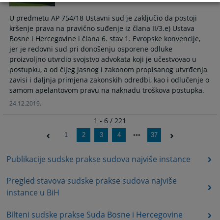
U predmetu AP 754/18 Ustavni sud je zaključio da postoji
kršenje prava na pravično suđenje iz člana II/3.e) Ustava
Bosne i Hercegovine i člana 6. stav 1. Evropske konvencije,
jer je redovni sud pri donošenju osporene odluke
proizvoljno utvrdio svojstvo advokata koji je učestvovao u
postupku, a od čijeg jasnog i zakonom propisanog utvrđenja
zavisi i daljnja primjena zakonskih odredbi, kao i odlučenje o
samom apelantovom pravu na naknadu troškova postupka.
24.12.2019.
1 - 6 / 221
1
2
3
4
37
Publikacije sudske prakse sudova najviše instance
Pregled stavova sudske prakse sudova najviše
instance u BiH
Bilteni sudske prakse Suda Bosne i Hercegovine