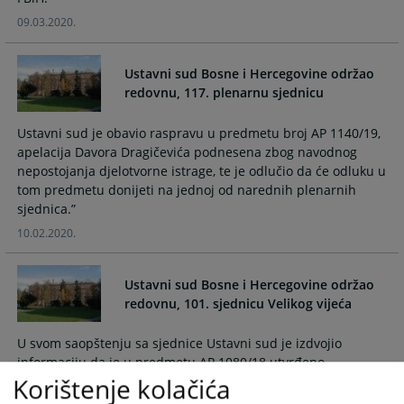
09.03.2020.
Ustavni sud Bosne i Hercegovine održao
redovnu, 117. plenarnu sjednicu
Ustavni sud je obavio raspravu u predmetu broj AP 1140/19,
apelacija Davora Dragičevića podnesena zbog navodnog
nepostojanja djelotvorne istrage, te je odlučio da će odluku u
tom predmetu donijeti na jednoj od narednih plenarnih
sjednica.”
10.02.2020.
Ustavni sud Bosne i Hercegovine održao
redovnu, 101. sjednicu Velikog vijeća
U svom saopštenju sa sjednice Ustavni sud je izdvojio
informaciju da je u predmetu AP 1080/18 utvrđeno
Korištenje kolačića
postojanje kršenja apelanticinog ustavnog prava na pravično
suđenje iz člana II/3.e) Ustava Bosne i Hercegovine jer