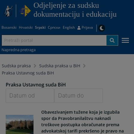
Odjeljenje za sudsku
dokumentaciju i edukaciju
Bosanski
Hrvatski
Srpski
Српски
English
Prijava
Napredna pretraga
Sudska praksa
Sudska praksa u BiH
Praksa Ustavnog suda BiH
Praksa Ustavnog suda BiH
Navigate
Navigate
Obavezivanjem tužene koja je izgubila
forward
forward
spor da Pravobranilaštvu naknadi
to
to
troškove postupka obračunate prema
interact
interact
advokatskoj tarifi prekršeno je pravo na
with
with