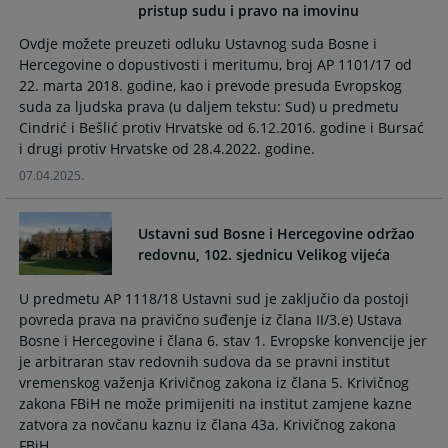
pristup sudu i pravo na imovinu
the
the
calendar
calendar
Ovdje možete preuzeti odluku Ustavnog suda Bosne i
and
and
Hercegovine o dopustivosti i meritumu, broj AP 1101/17 od
select
select
22. marta 2018. godine, kao i prevode presuda Evropskog
a
a
suda za ljudska prava (u daljem tekstu: Sud) u predmetu
date.
date.
Cindrić i Bešlić protiv Hrvatske od 6.12.2016. godine i Bursać
Press
Press
i drugi protiv Hrvatske od 28.4.2022. godine.
the
the
07.04.2025.
question
question
mark
mark
Ustavni sud Bosne i Hercegovine održao
key
key
redovnu, 102. sjednicu Velikog vijeća
to
to
get
get
U predmetu AP 1118/18 Ustavni sud je zaključio da postoji
the
the
povreda prava na pravično suđenje iz člana II/3.e) Ustava
keyboard
keyboard
Bosne i Hercegovine i člana 6. stav 1. Evropske konvencije jer
shortcuts
shortcuts
je arbitraran stav redovnih sudova da se pravni institut
for
for
vremenskog važenja Krivičnog zakona iz člana 5. Krivičnog
changing
changing
zakona FBiH ne može primijeniti na institut zamjene kazne
dates.
dates.
zatvora za novčanu kaznu iz člana 43a. Krivičnog zakona
FBiH.