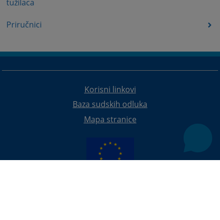
tužilaca
Priručnici
Korisni linkovi
Baza sudskih odluka
Mapa stranice
Redizajn web stranice je finansirala Evropska unija. Za njen sadržaj isključivo je odgovorno
Visoko sudsko i tužilačko vijeće BiH i ona ne odražava nužno stavove Evropske unije.