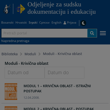
Odjeljenje za sudsku
dokumentaciju i edukaciju
Bosanski
Hrvatski
Srpski
Српски
English
Prijava
Napredna pretraga
Moduli - Krivična oblast
Biblioteka
Moduli
Moduli - Krivična oblast
Navigate
Navigate
MODUL 1 – KRIVIČNA OBLAST - ISTRAŽNI
forward
forward
POSTUPAK
to
to
interact
interact
12.04.2008.
with
with
the
the
MODUL 2 – KRIVIČNA OBLAST - POSTUPAK