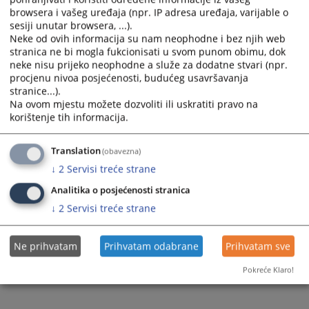
07.04.2008.
browsera i vašeg uređaja (npr. IP adresa uređaja, varijable o
sesiji unutar browsera, ...).
Neke od ovih informacija su nam neophodne i bez njih web
MODUL 5 – MATERIJALNI I PROCESNI ASPEKTI
stranica ne bi mogla fukcionisati u svom punom obimu, dok
PROCESUIRANJA KRIVIČNIH DJELA U OBLASTI
neke nisu prijeko neophodne a služe za dodatne stvari (npr.
SIGURNOSTI PROMETA NA PUTEVIMA
procjenu nivoa posjećenosti, budućeg usavršavanja
stranice...).
06.04.2008.
Na ovom mjestu možete dozvoliti ili uskratiti pravo na
korištenje tih informacija.
MODUL 6 - MATERIJALNI I PROCESNI ASPEKTI
PROCESUIRANJA KRIVIČNIH DJELA U OBLASTI
Translation
CARINA I POREZA
(obavezna)
↓
2
Servisi treće strane
05.04.2008.
Analitika o posjećenosti stranica
↓
2
Servisi treće strane
Ne prihvatam
Prihvatam odabrane
Prihvatam sve
Pokreće Klaro!