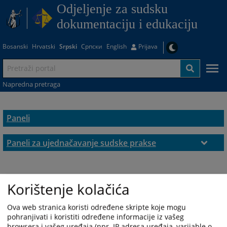
Odjeljenje za sudsku
dokumentaciju i edukaciju
Bosanski
Hrvatski
Srpski
Српски
English
Prijava
Napredna pretraga
Paneli
Paneli za ujednačavanje sudske prakse
Građanska oblast
Krivična oblast
Korištenje kolačića
Upravna oblast
Ova web stranica koristi određene skripte koje mogu
pohranjivati i koristiti određene informacije iz vašeg
Pravila panela
browsera i vašeg uređaja (npr. IP adresa uređaja, varijable o