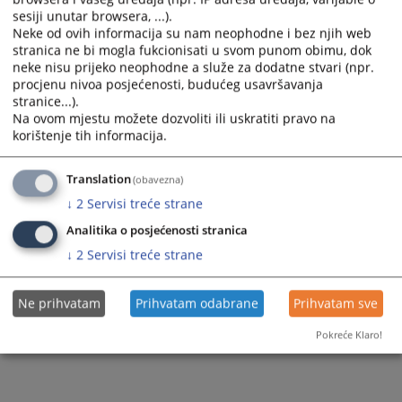
sesiji unutar browsera, ...).
Pregled rada
Neke od ovih informacija su nam neophodne i bez njih web
stranica ne bi mogla fukcionisati u svom punom obimu, dok
neke nisu prijeko neophodne a služe za dodatne stvari (npr.
procjenu nivoa posjećenosti, budućeg usavršavanja
stranice...).
Na ovom mjestu možete dozvoliti ili uskratiti pravo na
korištenje tih informacija.
Translation
(obavezna)
↓
2
Servisi treće strane
Analitika o posjećenosti stranica
↓
2
Servisi treće strane
Ne prihvatam
Prihvatam odabrane
Prihvatam sve
Pokreće Klaro!