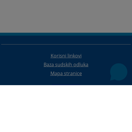
Korisni linkovi
Baza sudskih odluka
Mapa stranice
Redizajn web stranice je finansirala Evropska unija. Za njen sadržaj isključivo je odgovorno
Visoko sudsko i tužilačko vijeće BiH i ona ne odražava nužno stavove Evropske unije.