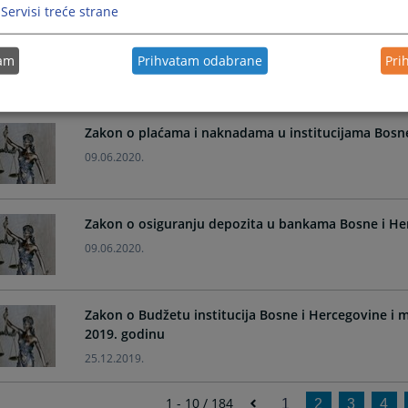
Servisi treće strane
Zakon o sistemu državne pomoći u Bosni i Hercegov
tam
Prihvatam odabrane
Pri
31.07.2020.
Zakon o plaćama i naknadama u institucijama Bosn
09.06.2020.
Zakon o osiguranju depozita u bankama Bosne i He
09.06.2020.
Zakon o Budžetu institucija Bosne i Hercegovine i
2019. godinu
25.12.2019.
1 - 10 / 184
1
2
3
4