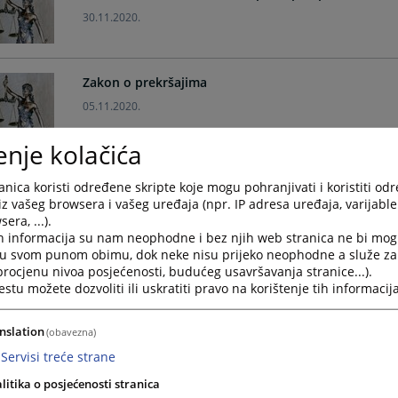
30.11.2020.
Zakon o prekršajima
05.11.2020.
enje kolačića
Zakon o plaćama i naknadama u institucijama Bosn
nica koristi određene skripte koje mogu pohranjivati i koristiti od
05.11.2020.
iz vašeg browsera i vašeg uređaja (npr. IP adresa uređaja, varijable 
era, ...).
h informacija su nam neophodne i bez njih web stranica ne bi mog
i u svom punom obimu, dok neke nisu prijeko neophodne a služe z
Zakon o Budžetu institucija Bosne i Hercegovine i
 procjenu nivoa posjećenosti, budućeg usavršavanja stranice...).
2020. godinu
tu možete dozvoliti ili uskratiti pravo na korištenje tih informacija
05.08.2020.
nslation
(obavezna)
Izborni zakon Bosne i Hercegovine
Servisi treće strane
03.08.2020.
litika o posjećenosti stranica