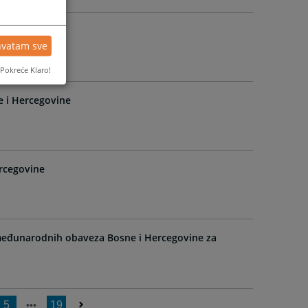
ini
hvatam sve
Pokreće Klaro!
e i Hercegovine
rcegovine
 međunarodnih obaveza Bosne i Hercegovine za
5
19