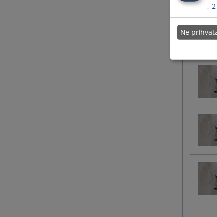
↓
2
Ne prihva