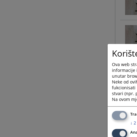
Korišt
Ova web stra
informacije 
unutar brows
Neke od ovi
fukcionisat
stvari (npr.
Na ovom mjes
Tra
↓
2
Ana