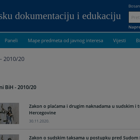
Bosan
dsku dokumentaciju i edukaciju
Idi
na
Napre
sadrža
Paneli
Mape predmeta od javnog interesa
Vijesti
B
- 2010/20
i BiH - 2010/20
Zakon o plaćama i drugim naknadama u sudskim i tu
Hercegovine
30.11.2020.
Zakon o sudskim taksama u postupku pred Sudom 