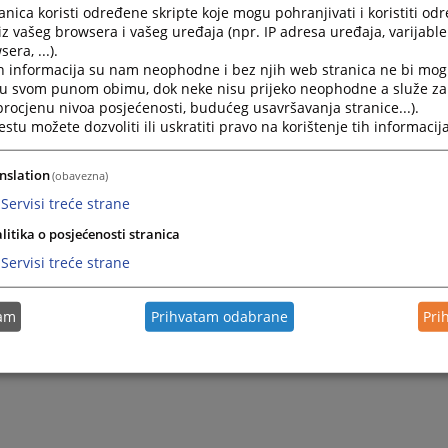
nica koristi određene skripte koje mogu pohranjivati i koristiti od
iz vašeg browsera i vašeg uređaja (npr. IP adresa uređaja, varijable 
era, ...).
h informacija su nam neophodne i bez njih web stranica ne bi mog
i u svom punom obimu, dok neke nisu prijeko neophodne a služe z
 procjenu nivoa posjećenosti, budućeg usavršavanja stranice...).
tu možete dozvoliti ili uskratiti pravo na korištenje tih informacija
nslation
(obavezna)
Servisi treće strane
litika o posjećenosti stranica
Servisi treće strane
tam
Prihvatam odabrane
Pri