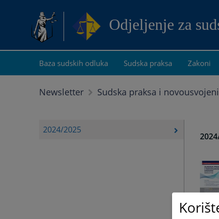
Odjeljenje za su
Baza sudskih odluka
Sudska praksa
Zakoni
Newsletter
Sudska praksa i novousvojeni
2024/2025
2024
Korišt