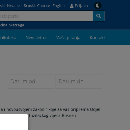
ski
Hrvatski
Srpski
Српски
English
Prijava
dna pretraga
j
iblioteka
Newsletter
Vaša pitanja
Kontakt
Navigate
Navigate
forward
forward
to
to
a i novousvojeni zakoni" koje za vas priprema Odjel
interact
interact
okog sudskog i tužilačkog vijeća Bosne i
with
with
the
the
calendar
calendar