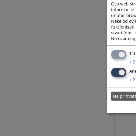
Ova web stra
informacije 
unutar brows
Neke od ovi
fukcionisat
stvari (npr.
Na ovom mjes
Tra
↓
2
Ana
↓
2
Ne prihva