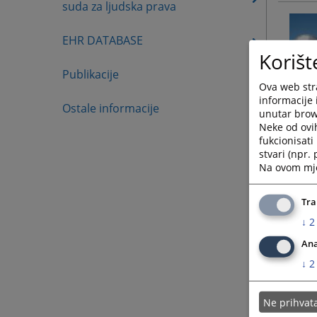
suda za ljudska prava
EHR DATABASE
Korišt
Publikacije
Ova web stra
informacije 
Ostale informacije
unutar brows
Neke od ovi
fukcionisat
stvari (npr.
Na ovom mjes
Tra
↓
2
Ana
↓
2
Ne prihva