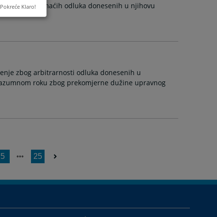
eizvršavanja domaćih odluka donesenih u njihovu
Pokreće Klaro!
nje zbog arbitrarnosti odluka donesenih u
 razumnom roku zbog prekomjerne dužine upravnog
5
25