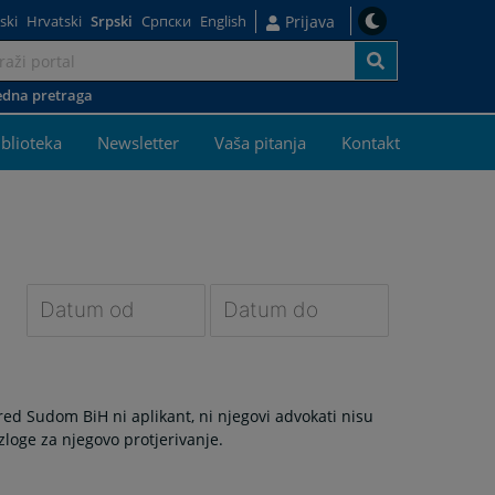
ski
Hrvatski
Srpski
Српски
English
Prijava
dna pretraga
j
iblioteka
Newsletter
Vaša pitanja
Kontakt
Navigate
Navigate
forward
forward
to
to
d Sudom BiH ni aplikant, ni njegovi advokati nisu
interact
interact
zloge za njegovo protjerivanje.
with
with
the
the
calendar
calendar