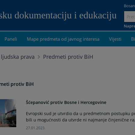
Bosan
dsku dokumentaciju i edukaciju
Idi
na
Napre
sadrža
Paneli
Mape predmeta od javnog interesa
Vijesti
B
Predmeti protiv BiH
 ljudska prava
meti protiv BiH
Šćepanović protiv Bosne i Hercegovine
Evropski sud je utvrdio da u predmetnom postupku pre
bili u mogućnosti da utvrde ni najmanje činjenične ra
27.01.2023.