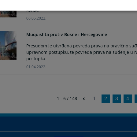
Aplikanti su se žalili protiv Kantona Sarajevo zbog n
korist.
06.05.2022.
Muquishta protiv Bosne i Hercegovine
Presudom je utvrđena povreda prava na pravično suđe
upravnom postupku, te povreda prava na suđenje u
postupka.
01.04.2022.
1 - 6 / 148
1
2
3
4