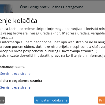
Čišić i drugi protiv Bosne i Hercegovine
Slučaj se odnosi na navodni propust zatvorskih vlasti
enje kolačića
zatvorenika.
05.09.2022.
nica koristi određene skripte koje mogu pohranjivati i koristiti od
iz vašeg browsera i vašeg uređaja (npr. IP adresa uređaja, varijable 
era, ...).
Šerbečić protiv BiH
h informacija su nam neophodne i bez njih web stranica ne bi mog
i u svom punom obimu, dok neke nisu prijeko neophodne a služe z
Predmet se odnosio na ocjenu rada aplikanta, sudije 
 procjenu nivoa posjećenosti, budućeg usavršavanja stranice...).
26.05.2022.
tu možete dozvoliti ili uskratiti pravo na korištenje tih informacija
Simić protiv Bosne i Hercegovine
nslation
(obavezna)
Servisi treće strane
Predmet se odnosi na vic koji je g. Simić ispričao na 
je on zastupao klijenta.
litika o posjećenosti stranica
19.05.2022.
Servisi treće strane
Omerbašić i drugi protiv Bosne i Hercegovine
tam
Prihvatam odabrane
Pri