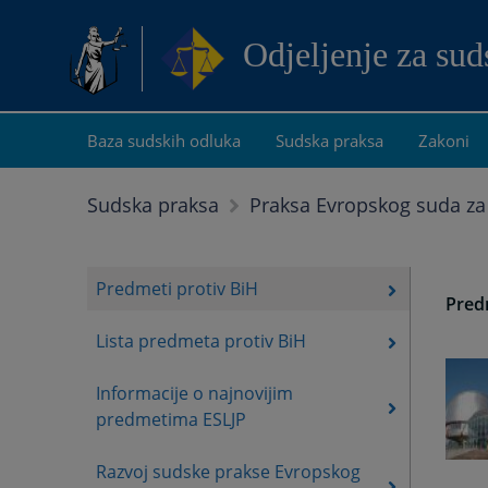
Odjeljenje za su
Baza sudskih odluka
Sudska praksa
Zakoni
Sudska praksa
Praksa Evropskog suda za
Predmeti protiv BiH
Pred
Lista predmeta protiv BiH
Informacije o najnovijim
predmetima ESLJP
Razvoj sudske prakse Evropskog