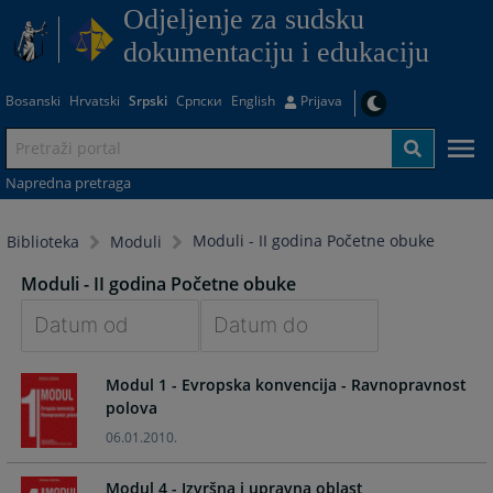
Odjeljenje za sudsku
dokumentaciju i edukaciju
Bosanski
Hrvatski
Srpski
Српски
English
Prijava
Napredna pretraga
Moduli - II godina Početne obuke
Biblioteka
Moduli
Moduli - II godina Početne obuke
Navigate
Navigate
Modul 1 - Evropska konvencija - Ravnopravnost
forward
forward
polova
to
to
interact
interact
06.01.2010.
with
with
the
the
Modul 4 - Izvršna i upravna oblast