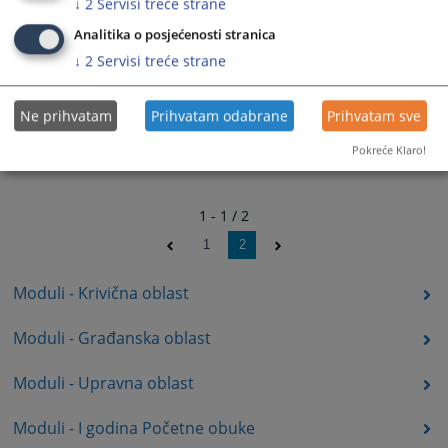
↓
2
Servisi treće strane
Analitika o posjećenosti stranica
↓
2
Servisi treće strane
Ne prihvatam
Prihvatam odabrane
Prihvatam sve
Pokreće Klaro!
1 - 1 / 2
1
2
Moduli - Krivična oblast
Moduli - Građanska oblast
Moduli - Upravna oblast
Moduli - I godina Početne obuke