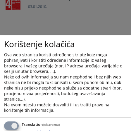
calendar
calendar
03.01.2010.
and
and
select
select
a
a
date.
date.
Press
Press
Korištenje kolačića
the
the
question
question
Ova web stranica koristi određene skripte koje mogu
mark
mark
pohranjivati i koristiti određene informacije iz vašeg
key
key
browsera i vašeg uređaja (npr. IP adresa uređaja, varijable o
to
to
sesiji unutar browsera, ...).
get
get
Neke od ovih informacija su nam neophodne i bez njih web
the
the
stranica ne bi mogla fukcionisati u svom punom obimu, dok
keyboard
keyboard
neke nisu prijeko neophodne a služe za dodatne stvari (npr.
procjenu nivoa posjećenosti, budućeg usavršavanja
shortcuts
shortcuts
stranice...).
for
for
Na ovom mjestu možete dozvoliti ili uskratiti pravo na
changing
changing
korištenje tih informacija.
dates.
dates.
Translation
(obavezna)