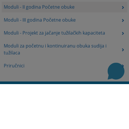
Moduli - II godina Početne obuke
Moduli - III godina Početne obuke
Moduli - Projekt za jačanje tužilačkih kapaciteta
Moduli za početnu i kontinuiranu obuka sudija i
tužilaca
Priručnici
Korisni linkovi
Baza sudskih odluka
Mapa stranice