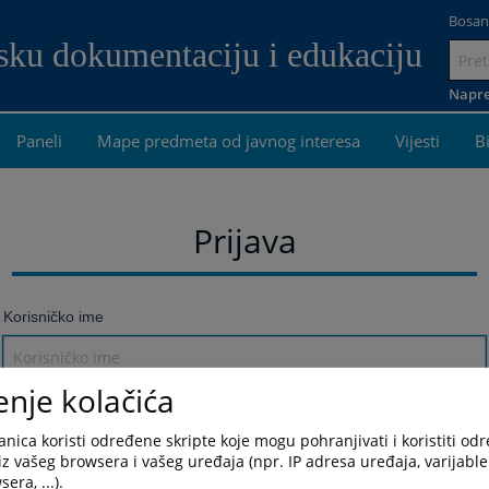
Bosan
dsku dokumentaciju i edukaciju
Idi
na
Napre
sadrža
Paneli
Mape predmeta od javnog interesa
Vijesti
B
Prijava
Korisničko ime
enje kolačića
Lozinka
nica koristi određene skripte koje mogu pohranjivati i koristiti od
iz vašeg browsera i vašeg uređaja (npr. IP adresa uređaja, varijable 
era, ...).