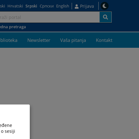
ski
Hrvatski
Srpski
Српски
English
Prijava
dna pretraga
j
iblioteka
Newsletter
Vaša pitanja
Kontakt
ređene
o sesiji