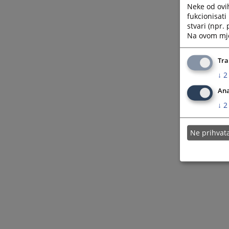
Neke od ovi
fukcionisat
stvari (npr.
Na ovom mjes
Tra
↓
2
Ana
↓
2
Ne prihva