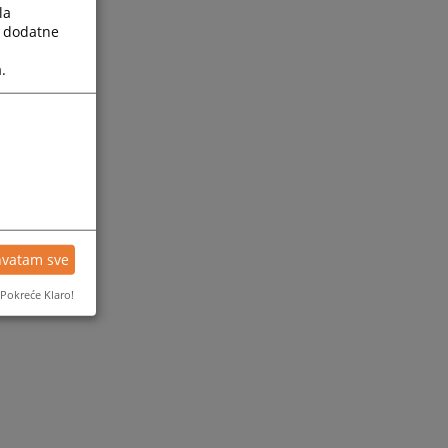
la
a dodatne
.
hvatam sve
Pokreće Klaro!