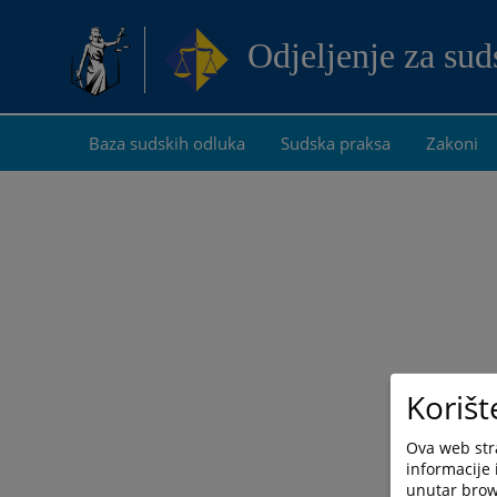
Odjeljenje za su
Baza sudskih odluka
Sudska praksa
Zakoni
Korišt
Ova web stra
informacije 
unutar brows