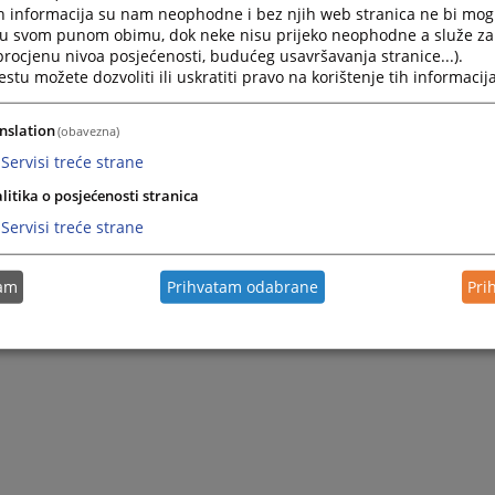
h informacija su nam neophodne i bez njih web stranica ne bi mog
Zapamti me
i u svom punom obimu, dok neke nisu prijeko neophodne a služe z
 procjenu nivoa posjećenosti, budućeg usavršavanja stranice...).
Prijava
tu možete dozvoliti ili uskratiti pravo na korištenje tih informacija
nslation
(obavezna)
Zaboravili ste lozinku?
Servisi treće strane
Želite postati član?
litika o posjećenosti stranica
Servisi treće strane
tam
Prihvatam odabrane
Pri