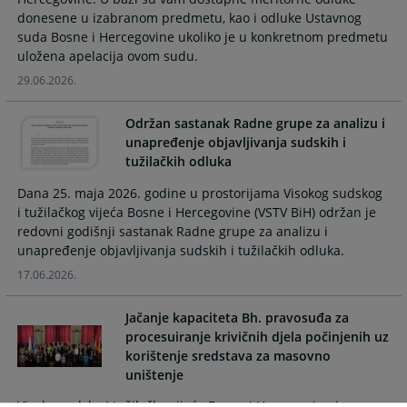
and
and
donesene u izabranom predmetu, kao i odluke Ustavnog
select
select
suda Bosne i Hercegovine ukoliko je u konkretnom predmetu
a
a
uložena apelacija ovom sudu.
date.
date.
29.06.2026.
Press
Press
the
the
Održan sastanak Radne grupe za analizu i
question
question
unapređenje objavljivanja sudskih i
mark
mark
tužilačkih odluka
key
key
to
to
Dana 25. maja 2026. godine u prostorijama Visokog sudskog
i tužilačkog vijeća Bosne i Hercegovine (VSTV BiH) održan je
get
get
redovni godišnji sastanak Radne grupe za analizu i
the
the
unapređenje objavljivanja sudskih i tužilačkih odluka.
keyboard
keyboard
shortcuts
shortcuts
17.06.2026.
for
for
changing
changing
Jačanje kapaciteta Bh. pravosuđa za
dates.
dates.
procesuiranje krivičnih djela počinjenih uz
korištenje sredstava za masovno
uništenje
Visoko sudsko i tužilačko vijeće Bosne i Hercegovine je