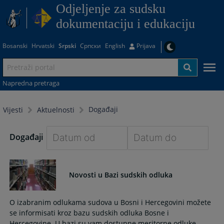
Odjeljenje za sudsku
dokumentaciju i edukaciju
Bosanski
Hrvatski
Srpski
Српски
English
Prijava
Napredna pretraga
Događaji
Vijesti
Aktuelnosti
Događaji
Navigate
Navigate
forward
forward
Novosti u Bazi sudskih odluka
to
to
interact
interact
with
with
O izabranim odlukama sudova u Bosni i Hercegovini možete
the
the
se informisati kroz bazu sudskih odluka Bosne i
calendar
calendar
Hercegovine. U bazi su vam dostupne meritorne odluke