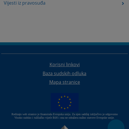
Vijesti iz pravosuđa
Korisni linkovi
Baza sudskih odluka
Mapa stranice
Redizajn web stranice je finansirala Evropska unija. Za njen sadržaj isključivo je odgovorno
Visoko sudsko i tužilačko vijeće BiH i ona ne odražava nužno stavove Evropske unije.