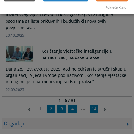
obuka na temu « Stegovni postupak i praksa », namijenjena
Pokreće Klaro!
članovima stegovnih povjerenstava Visokog sudbenog i
tužiteljskog vijeća Bosne i Hercegovine (VSTV BiH), kao i
osobama sa liste pričuvnih i budućih članova ovih
povjerenstava.
20.10.2025.
Korištenje vještačke inteligencije u
harmonizaciji sudske prakse
Dana 28. i 29. avgusta 2025. godine održan je stručni skup u
organizaciji Vijeća Evrope pod nazivom „Korištenje vještačke
inteligencije u harmonizaciji sudske prakse“.
02.09.2025.
1 - 6 / 81
1
2
3
4
14
Događaji