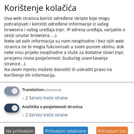
Korištenje kolačića
početkom 2025. godine inicirao kroz EU CBRN CoE Inicijativu
provedbu Pilot projekta “Jačanje kapaciteta za vođenje
Ova web stranica koristi određene skripte koje mogu
istraga, procesuiranje i presuđivanje krivičnih djela u vezi sa
pohranjivati i koristiti određene informacije iz vašeg
hemijskim, biološkim, radiološkim i nuklearnim oružjem za
browsera i vašeg uređaja (npr. IP adresa uređaja, varijable o
masovno uništenje”.
sesiji unutar browsera, ...).
25.03.2026.
Neke od ovih informacija su nam neophodne i bez njih web
stranica ne bi mogla fukcionisati u svom punom obimu, dok
neke nisu prijeko neophodne a služe za dodatne stvari (npr.
Održan pripremni sastanak Panela za
procjenu nivoa posjećenosti, budućeg usavršavanja
ujednačavanje sudske prakse za 2026.
stranice...).
godinu
Na ovom mjestu možete dozvoliti ili uskratiti pravo na
korištenje tih informacija.
U prostorijama Visokog sudskog i tužilačkog vijeća Bosne i
Hercegovine održan treći po redu pripremni sastanak Panela
za ujednačavanje sudske prakse.
Translation
(obavezna)
25.02.2026.
↓
2
Servisi treće strane
Analitika o posjećenosti stranica
↓
2
Servisi treće strane
V Edukacija „Stegovni postupak i praksa“
Dana 13. i 14. listopada 2025. godine u Sarajevu je održana V
Ne prihvatam
Prihvatam odabrane
Prihvatam sve