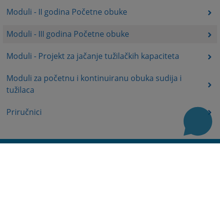
Moduli - II godina Početne obuke
Moduli - III godina Početne obuke
Moduli - Projekt za jačanje tužilačkih kapaciteta
Moduli za početnu i kontinuiranu obuka sudija i
tužilaca
Priručnici
Korisni linkovi
Baza sudskih odluka
Mapa stranice