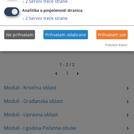
↓
2
Servisi treće strane
Analitika o posjećenosti stranica
↓
2
Servisi treće strane
Ne prihvatam
Prihvatam odabrane
Prihvatam sve
Pokreće Klaro!
1 - 2 / 2
1
Moduli - Krivična oblast
Moduli - Građanska oblast
Moduli - Upravna oblast
Moduli - I godina Početne obuke