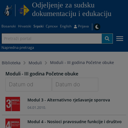
Odjeljenje za sudsku
dokumentaciju i edukaciju
Bosanski
Hrvatski
Srpski
Српски
English
Prijava
Napredna pretraga
Moduli - III godina Početne obuke
Biblioteka
Moduli
Moduli - III godina Početne obuke
Navigate
Navigate
Modul 3 - Alternativno rješavanje sporova
forward
forward
to
to
04.01.2010.
interact
interact
with
with
Modul 4 - Nosioci pravosudne funkcije i društvo
the
the