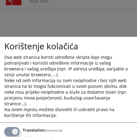
03.01.2010.
calendar
calendar
and
and
select
select
a
a
date.
date.
Press
Press
Korištenje kolačića
the
the
question
question
Ova web stranica koristi određene skripte koje mogu
mark
mark
pohranjivati i koristiti određene informacije iz vašeg
key
key
browsera i vašeg uređaja (npr. IP adresa uređaja, varijable o
to
to
sesiji unutar browsera, ...).
get
get
Neke od ovih informacija su nam neophodne i bez njih web
the
the
stranica ne bi mogla fukcionisati u svom punom obimu, dok
keyboard
keyboard
neke nisu prijeko neophodne a služe za dodatne stvari (npr.
procjenu nivoa posjećenosti, budućeg usavršavanja
shortcuts
shortcuts
stranice...).
for
for
Na ovom mjestu možete dozvoliti ili uskratiti pravo na
changing
changing
korištenje tih informacija.
dates.
dates.
Translation
(obavezna)