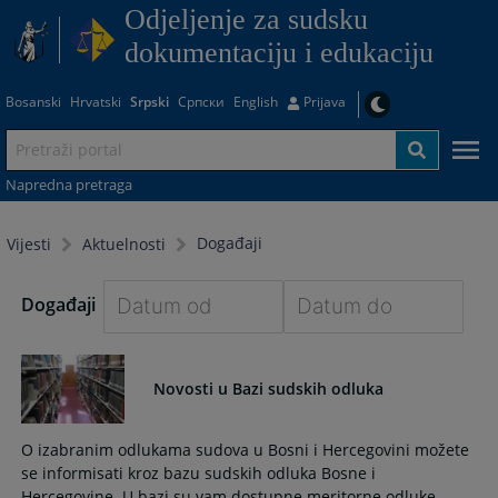
Odjeljenje za sudsku
dokumentaciju i edukaciju
Bosanski
Hrvatski
Srpski
Српски
English
Prijava
Napredna pretraga
Događaji
Vijesti
Aktuelnosti
Događaji
Navigate
Navigate
forward
forward
Novosti u Bazi sudskih odluka
to
to
interact
interact
with
with
O izabranim odlukama sudova u Bosni i Hercegovini možete
the
the
se informisati kroz bazu sudskih odluka Bosne i
calendar
calendar
Hercegovine. U bazi su vam dostupne meritorne odluke