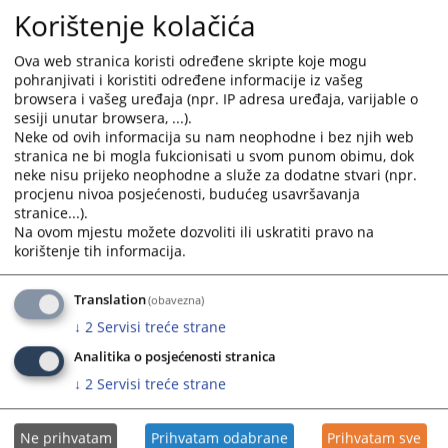
Korištenje kolačića
početkom 2025. godine inicirao kroz EU CBRN CoE Inicijativu
provedbu Pilot projekta “Jačanje kapaciteta za vođenje
Ova web stranica koristi određene skripte koje mogu
istraga, procesuiranje i presuđivanje krivičnih djela u vezi sa
pohranjivati i koristiti određene informacije iz vašeg
hemijskim, biološkim, radiološkim i nuklearnim oružjem za
browsera i vašeg uređaja (npr. IP adresa uređaja, varijable o
masovno uništenje”.
sesiji unutar browsera, ...).
25.03.2026.
Neke od ovih informacija su nam neophodne i bez njih web
stranica ne bi mogla fukcionisati u svom punom obimu, dok
neke nisu prijeko neophodne a služe za dodatne stvari (npr.
Održan pripremni sastanak Panela za
procjenu nivoa posjećenosti, budućeg usavršavanja
ujednačavanje sudske prakse za 2026.
stranice...).
godinu
Na ovom mjestu možete dozvoliti ili uskratiti pravo na
korištenje tih informacija.
U prostorijama Visokog sudskog i tužilačkog vijeća Bosne i
Hercegovine održan treći po redu pripremni sastanak Panela
za ujednačavanje sudske prakse.
Translation
(obavezna)
25.02.2026.
↓
2
Servisi treće strane
Analitika o posjećenosti stranica
↓
2
Servisi treće strane
V Edukacija „Stegovni postupak i praksa“
Dana 13. i 14. listopada 2025. godine u Sarajevu je održana V
Ne prihvatam
Prihvatam odabrane
Prihvatam sve