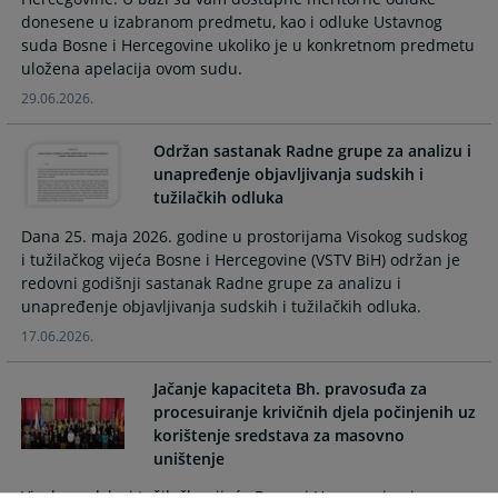
and
and
donesene u izabranom predmetu, kao i odluke Ustavnog
select
select
suda Bosne i Hercegovine ukoliko je u konkretnom predmetu
a
a
uložena apelacija ovom sudu.
date.
date.
29.06.2026.
Press
Press
the
the
Održan sastanak Radne grupe za analizu i
question
question
unapređenje objavljivanja sudskih i
mark
mark
tužilačkih odluka
key
key
to
to
Dana 25. maja 2026. godine u prostorijama Visokog sudskog
i tužilačkog vijeća Bosne i Hercegovine (VSTV BiH) održan je
get
get
redovni godišnji sastanak Radne grupe za analizu i
the
the
unapređenje objavljivanja sudskih i tužilačkih odluka.
keyboard
keyboard
shortcuts
shortcuts
17.06.2026.
for
for
changing
changing
Jačanje kapaciteta Bh. pravosuđa za
dates.
dates.
procesuiranje krivičnih djela počinjenih uz
korištenje sredstava za masovno
uništenje
Visoko sudsko i tužilačko vijeće Bosne i Hercegovine je