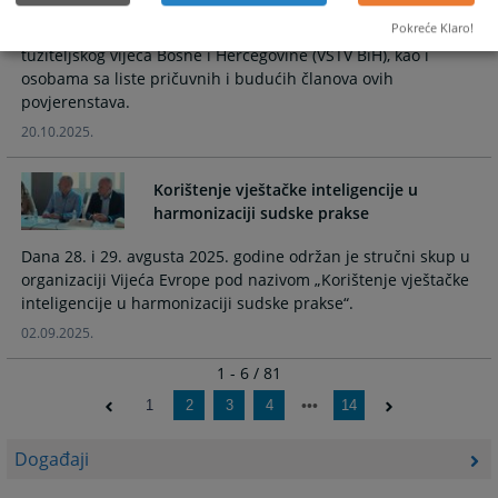
obuka na temu « Stegovni postupak i praksa », namijenjena
Pokreće Klaro!
članovima stegovnih povjerenstava Visokog sudbenog i
tužiteljskog vijeća Bosne i Hercegovine (VSTV BiH), kao i
osobama sa liste pričuvnih i budućih članova ovih
povjerenstava.
20.10.2025.
Korištenje vještačke inteligencije u
harmonizaciji sudske prakse
Dana 28. i 29. avgusta 2025. godine održan je stručni skup u
organizaciji Vijeća Evrope pod nazivom „Korištenje vještačke
inteligencije u harmonizaciji sudske prakse“.
02.09.2025.
1 - 6 / 81
1
2
3
4
14
Događaji