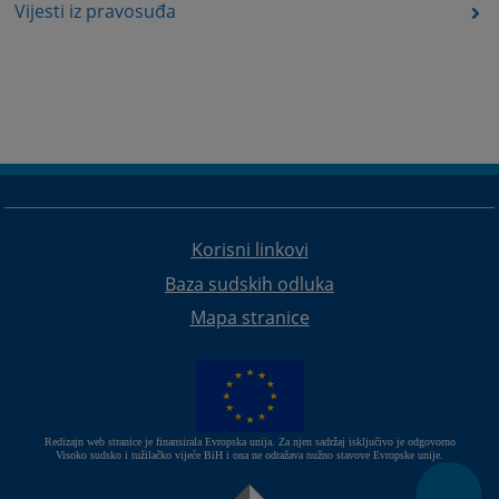
Vijesti iz pravosuđa
Korisni linkovi
Baza sudskih odluka
Mapa stranice
Redizajn web stranice je finansirala Evropska unija. Za njen sadržaj isključivo je odgovorno
Visoko sudsko i tužilačko vijeće BiH i ona ne odražava nužno stavove Evropske unije.