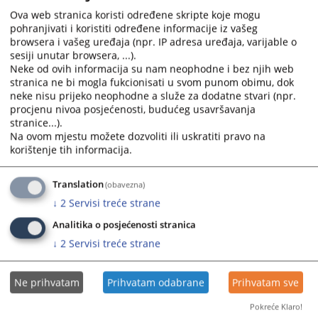
zamijenjeni inicijalima u skladu sa Uputstvom za
Ova web stranica koristi određene skripte koje mogu
anonimizaciju sudskih odluka.
pohranjivati i koristiti određene informacije iz vašeg
12.05.2008.
browsera i vašeg uređaja (npr. IP adresa uređaja, varijable o
sesiji unutar browsera, ...).
Neke od ovih informacija su nam neophodne i bez njih web
Ko vrši izbor odluka koje se objavljuju u
stranica ne bi mogla fukcionisati u svom punom obimu, dok
bazi?
neke nisu prijeko neophodne a služe za dodatne stvari (npr.
procjenu nivoa posjećenosti, budućeg usavršavanja
stranice...).
Tzv. kriterije bitnosti utvrđuje stalna komisija za Centar za
Na ovom mjestu možete dozvoliti ili uskratiti pravo na
sudsku dokumentaciju koju čine istaknuti domaći pravni
korištenje tih informacija.
stručnjaci. Prvi kriterij koji je odobrila komisija je vremenski
kriterij, na osnovu kojeg je Centar inicirao prikupljanje
odluka iz perioda od 2003. godine do danas.
Translation
(obavezna)
12.05.2008.
↓
2
Servisi treće strane
Analitika o posjećenosti stranica
Da li se u bazi nalaze odluke svih sudova
↓
2
Servisi treće strane
u BiH?
Ne prihvatam
Prihvatam odabrane
Prihvatam sve
Ne, baza trenutno sadrži odluke entitetskih vrhovnih sudova,
te odluke Apelacionog suda Brčko Distrikta. Baza takođe
Pokreće Klaro!
sadrži veliki broj nižestepenih odluka vezanih sa gore