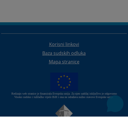
Korisni linkovi
Baza sudskih odluka
Mapa stranice
Redizajn web stranice je finansirala Evropska unija. Za njen sadržaj isključivo je odgovorno
Visoko sudsko i tužilačko vijeće BiH i ona ne odražava nužno stavove Evropske unije.
© 2021
Visoki sudski i tužilački savjet