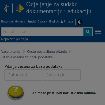
Odjeljenje za sudsku
dokumentaciju i edukaciju
Bosanski
Hrvatski
Srpski
Српски
English
Prijava
Napredna pretraga
Vaša pitanja
Često postavljana pitanja
Pitanja vezana za bazu podataka
Pitanja vezana za bazu podataka
Navigate
Navigate
forward
forward
Ko može pristupiti bazi sudskih odluka?
to
to
interact
interact
with
with