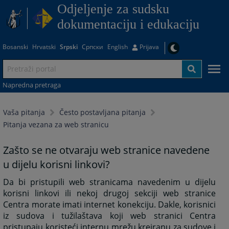
Odjeljenje za sudsku
dokumentaciju i edukaciju
Bosanski
Hrvatski
Srpski
Српски
English
Prijava
Napredna pretraga
Vaša pitanja
Često postavljana pitanja
Pitanja vezana za web stranicu
Zašto se ne otvaraju web stranice navedene
u dijelu korisni linkovi?
Da bi pristupili web stranicama navedenim u dijelu
korisni linkovi ili nekoj drugoj sekciji web stranice
Centra morate imati internet konekciju. Dakle, korisnici
iz sudova i tužilaštava koji web stranici Centra
pristupaju koristeći internu mrežu kreiranu za sudove i