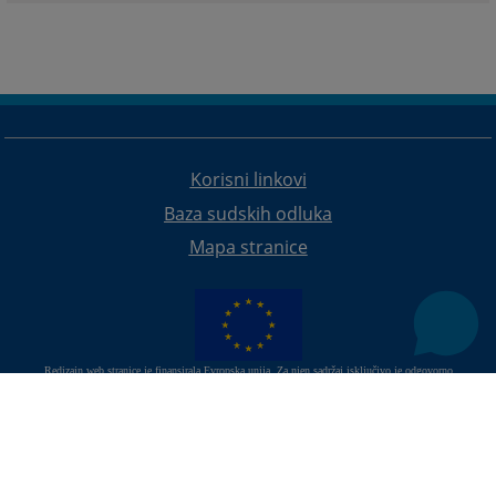
Korisni linkovi
Baza sudskih odluka
Mapa stranice
Redizajn web stranice je finansirala Evropska unija. Za njen sadržaj isključivo je odgovorno
Visoko sudsko i tužilačko vijeće BiH i ona ne odražava nužno stavove Evropske unije.