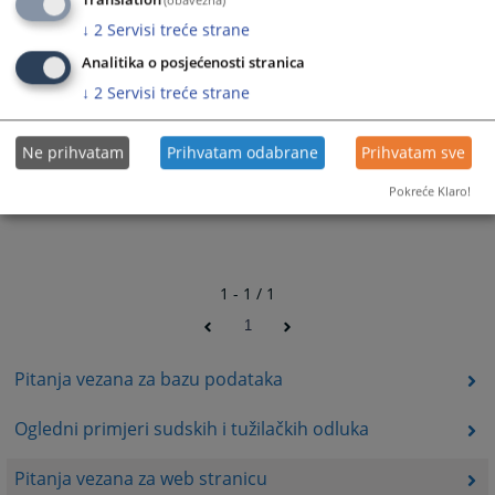
Translation
(obavezna)
↓
2
Servisi treće strane
Analitika o posjećenosti stranica
↓
2
Servisi treće strane
Ne prihvatam
Prihvatam odabrane
Prihvatam sve
Pokreće Klaro!
1 - 1 / 1
1
Pitanja vezana za bazu podataka
Ogledni primjeri sudskih i tužilačkih odluka
Pitanja vezana za web stranicu