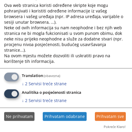
and
and
Ova web stranica koristi određene skripte koje mogu
sudsko i tužilačko vijeće Bosne i Hercegovine, na sjednici
select
select
pohranjivati i koristiti određene informacije iz vašeg
održanoj dana 21.3.2024. godine, usvojilo je Uputstvo za
browsera i vašeg uređaja (npr. IP adresa uređaja, varijable o
a
a
anonimizaciju.
sesiji unutar browsera, ...).
date.
date.
25.04.2024.
Neke od ovih informacija su nam neophodne i bez njih web
Press
Press
stranica ne bi mogla fukcionisati u svom punom obimu, dok
the
the
neke nisu prijeko neophodne a služe za dodatne stvari (npr.
question
question
procjenu nivoa posjećenosti, budućeg usavršavanja
mark
mark
stranice...).
Na ovom mjestu možete dozvoliti ili uskratiti pravo na
key
key
korištenje tih informacija.
to
to
get
get
the
the
Translation
(obavezna)
keyboard
keyboard
↓
2
Servisi treće strane
shortcuts
shortcuts
Analitika o posjećenosti stranica
for
for
↓
2
Servisi treće strane
changing
changing
dates.
dates.
Ne prihvatam
Prihvatam odabrane
Prihvatam sve
Pokreće Klaro!