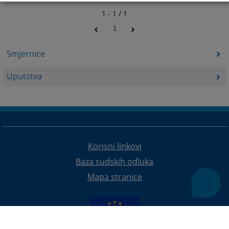
1 - 1 / 1
1
Smjernice
Uputstva
Korisni linkovi
Baza sudskih odluka
Mapa stranice