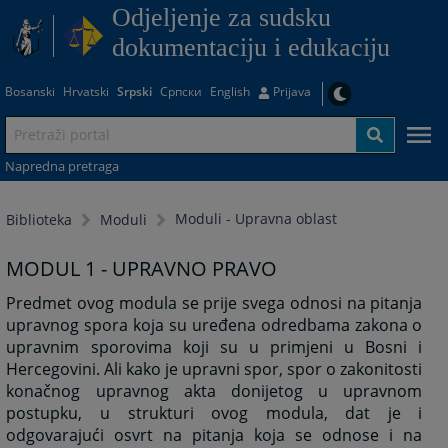
Odjeljenje za sudsku
dokumentaciju i edukaciju
Bosanski
Hrvatski
Srpski
Српски
English
Prijava
Napredna pretraga
Moduli - Upravna oblast
Biblioteka
Moduli
MODUL 1 - UPRAVNO PRAVO
Predmet ovog modula se prije svega odnosi na pitanja
upravnog spora koja su uređena odredbama zakona o
upravnim sporovima koji su u primjeni u Bosni i
Hercegovini. Ali kako je upravni spor, spor o zakonitosti
konačnog upravnog akta donijetog u upravnom
postupku, u strukturi ovog modula, dat je i
odgovarajući osvrt na pitanja koja se odnose i na