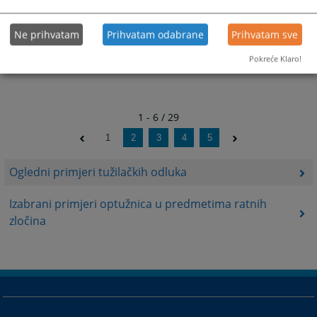
Ne prihvatam
Prihvatam odabrane
Prihvatam sve
Pokreće Klaro!
1 - 6 / 29
1
2
3
4
5
Ogledni primjeri tužilačkih odluka
Izabrani primjeri optužnica u predmetima ratnih
zločina