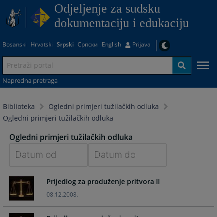
Odjeljenje za sudsku
dokumentaciju i edukaciju
Bosanski
Hrvatski
Srpski
Српски
English
Prijava
Napredna pretraga
Biblioteka
Ogledni primjeri tužilačkih odluka
Ogledni primjeri tužilačkih odluka
Ogledni primjeri tužilačkih odluka
Navigate
Navigate
Prijedlog za produženje pritvora II
forward
forward
to
to
08.12.2008.
interact
interact
with
with