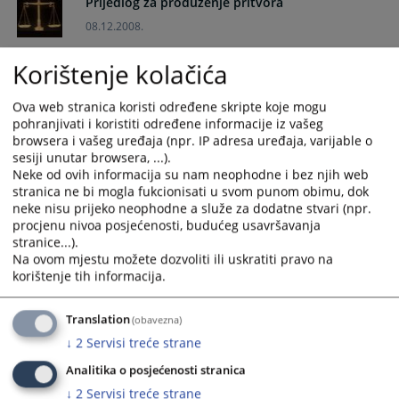
Prijedlog za produženje pritvora
the
the
08.12.2008.
calendar
calendar
and
and
Korištenje kolačića
Prijedlog za određivanje pritvora - tačke b) i c)
select
select
a
a
08.12.2008.
Ova web stranica koristi određene skripte koje mogu
date.
date.
pohranjivati i koristiti određene informacije iz vašeg
Press
Press
Prijedlog za određivanje pritvora – tačke a), b) i
browsera i vašeg uređaja (npr. IP adresa uređaja, varijable o
the
the
sesiji unutar browsera, ...).
d)
question
question
Neke od ovih informacija su nam neophodne i bez njih web
08.12.2008.
mark
mark
stranica ne bi mogla fukcionisati u svom punom obimu, dok
neke nisu prijeko neophodne a služe za dodatne stvari (npr.
key
key
Optužnica – poreska utaja (član 273. st. 2 KZ
procjenu nivoa posjećenosti, budućeg usavršavanja
to
to
BiH)
stranice...).
get
get
Na ovom mjestu možete dozvoliti ili uskratiti pravo na
08.12.2008.
the
the
korištenje tih informacija.
keyboard
keyboard
shortcuts
shortcuts
Optužnica – poreska utaja (član 273. st. 1 KZ
Translation
(obavezna)
BiH)
for
for
↓
2
Servisi treće strane
changing
changing
08.12.2008.
dates.
dates.
Analitika o posjećenosti stranica
↓
2
Servisi treće strane