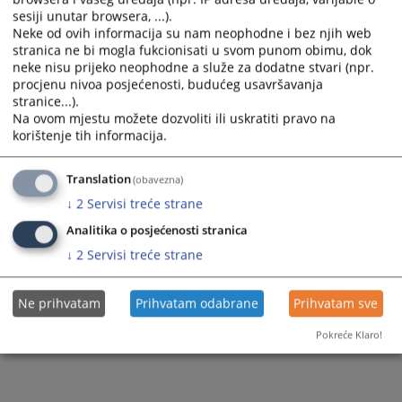
Praksa Suda EU
Hercegovine
Razvoj sudske prakse Evropskog suda za
sesiji unutar browsera, ...).
Neke od ovih informacija su nam neophodne i bez njih web
ljudska prava
Bilteni sudske prakse Vrhovnog suda FBiH
stranica ne bi mogla fukcionisati u svom punom obimu, dok
neke nisu prijeko neophodne a služe za dodatne stvari (npr.
EHR DATABASE
Bilteni sudske prakse Vrhovnog suda Republike
procjenu nivoa posjećenosti, budućeg usavršavanja
stranice...).
Srpske
Publikacije
Na ovom mjestu možete dozvoliti ili uskratiti pravo na
korištenje tih informacija.
Bilteni sudske prakse Apelacionog suda Brčko
Ostale informacije
distrikta BiH
Translation
(obavezna)
Pravna shvatanja Vrhovnih sudova i
↓
2
Servisi treće strane
Apelacionog suda
Analitika o posjećenosti stranica
Načelna pravna mišljenja
↓
2
Servisi treće strane
Praksa Ustavnog suda BiH
Ne prihvatam
Prihvatam odabrane
Prihvatam sve
Dodatne informacije o sudskoj praksi
Pokreće Klaro!