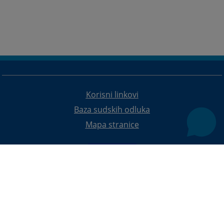
Korisni linkovi
Baza sudskih odluka
Mapa stranice
Redizajn web stranice je finansirala Evropska unija. Za njen sadržaj isključivo je odgovorno
Visoko sudsko i tužilačko vijeće BiH i ona ne odražava nužno stavove Evropske unije.