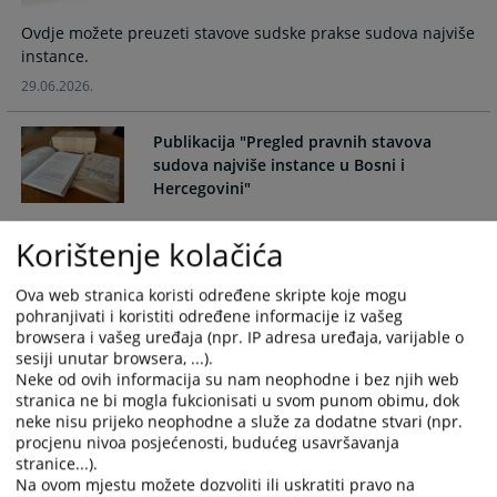
with
with
Ovdje možete preuzeti stavove sudske prakse sudova najviše
the
the
instance.
calendar
calendar
29.06.2026.
and
and
select
select
a
a
Publikacija "Pregled pravnih stavova
date.
date.
sudova najviše instance u Bosni i
Press
Press
Hercegovini"
the
the
Ovdje možete preuzeti godišnje publikacije sa pravnim
question
question
Korištenje kolačića
stavovima sudova najviše instance u Bosni i Hercegovini.
mark
mark
key
key
30.03.2026.
Ova web stranica koristi određene skripte koje mogu
to
to
pohranjivati i koristiti određene informacije iz vašeg
get
get
browsera i vašeg uređaja (npr. IP adresa uređaja, varijable o
the
the
sesiji unutar browsera, ...).
Neke od ovih informacija su nam neophodne i bez njih web
keyboard
keyboard
stranica ne bi mogla fukcionisati u svom punom obimu, dok
shortcuts
shortcuts
neke nisu prijeko neophodne a služe za dodatne stvari (npr.
for
for
procjenu nivoa posjećenosti, budućeg usavršavanja
changing
changing
stranice...).
dates.
dates.
Na ovom mjestu možete dozvoliti ili uskratiti pravo na