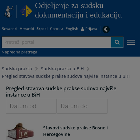
Odjeljenje za sudsku
dokumentaciju i edukaciju
Bosanski
Hrvatski
Srpski
Српски
English
Prijava
Napredna pretraga
Sudska praksa
Sudska praksa u BiH
Pregled stavova sudske prakse sudova najviše instance u BiH
Pregled stavova sudske prakse sudova najviše
instance u BiH
Navigate
Navigate
forward
forward
Stavovi sudske prakse Bosne i
to
to
Hercegovine
interact
interact