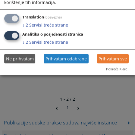
korištenje tih informacija.
Translation
(obavezna)
↓
2
Servisi treće strane
Analitika o posjećenosti stranica
↓
2
Servisi treće strane
Ne prihvatam
Prihvatam odabrane
Prihvatam sve
Pokreće Klaro!
1 - 2 / 2
1
Publikacije sudske prakse sudova najviše instance