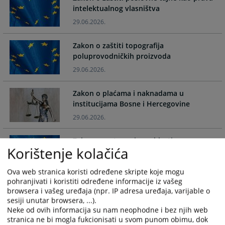
calendar
calendar
intelektualnog vlasništva
and
and
29.06.2026.
select
select
a
a
Zakon o zaštiti topografija
date.
date.
poluprovodničkih proizvoda
Press
Press
29.06.2026.
the
the
question
question
Zakon o plaćama i naknadama u
mark
mark
institucijama Bosne i Hercegovine
key
key
to
to
29.06.2026.
get
get
the
the
Zakon o zastupanju u oblasti prava
Korištenje kolačića
keyboard
keyboard
industrijskog vlasništva
shortcuts
shortcuts
29.06.2026.
Ova web stranica koristi određene skripte koje mogu
for
for
pohranjivati i koristiti određene informacije iz vašeg
changing
changing
Rezolucija o osudi svih oblika neofašizma
browsera i vašeg uređaja (npr. IP adresa uređaja, varijable o
dates.
dates.
i potvrdi antifašističkih naslijeđa i
sesiji unutar browsera, ...).
vrijednosti u Bosni i Hercegovini
Neke od ovih informacija su nam neophodne i bez njih web
stranica ne bi mogla fukcionisati u svom punom obimu, dok
05.06.2026.