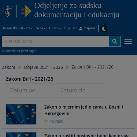
Odjeljenje za sudsku
dokumentaciju i edukaciju
Bosanski
Hrvatski
Srpski
Српски
English
Prijava
Napredna pretraga
Zakoni BiH - 2021/26
Zakoni
Objave 2021 - 2026
Zakoni BiH - 2021/26
Navigate
Navigate
Zakon o mjernim jedinicama u Bosni i
forward
forward
Hercegovini
to
to
interact
interact
29.06.2026.
with
with
the
the
Zakon o zaštiti poslovne tajne kao prava