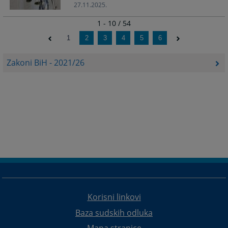
27.11.2025.
1 - 10 / 54
1
2
3
4
5
6
Zakoni BiH - 2021/26
Korisni linkovi
Baza sudskih odluka