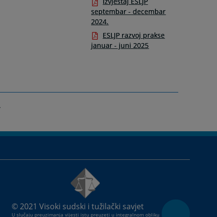
Izvještaj ESLJP
septembar - decembar
2024.
ESLJP razvoj prakse
januar - juni 2025
© 2021
Visoki sudski i tužilački savjet
U slučaju preuzimanja vijesti istu preuzeti u integralnom obliku