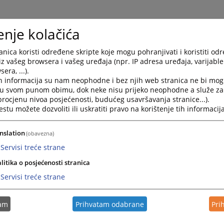
enje kolačića
nica koristi određene skripte koje mogu pohranjivati i koristiti od
iz vašeg browsera i vašeg uređaja (npr. IP adresa uređaja, varijable 
era, ...).
h informacija su nam neophodne i bez njih web stranica ne bi mog
i u svom punom obimu, dok neke nisu prijeko neophodne a služe z
 procjenu nivoa posjećenosti, budućeg usavršavanja stranice...).
tu možete dozvoliti ili uskratiti pravo na korištenje tih informacija
nslation
(obavezna)
Servisi treće strane
litika o posjećenosti stranica
Servisi treće strane
tam
Prihvatam odabrane
Pri