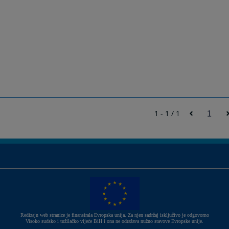
1 - 1 / 1
1
Redizajn web stranice je finansirala Evropska unija. Za njen sadržaj isključivo je odgovorno
Visoko sudsko i tužilačko vijeće BiH i ona ne odražava nužno stavove Evropske unije.