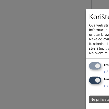
Korišt
Ova web stra
informacije 
unutar brows
Neke od ovi
fukcionisat
stvari (npr.
Na ovom mjes
Tra
↓
2
Ana
↓
2
Ne prihva