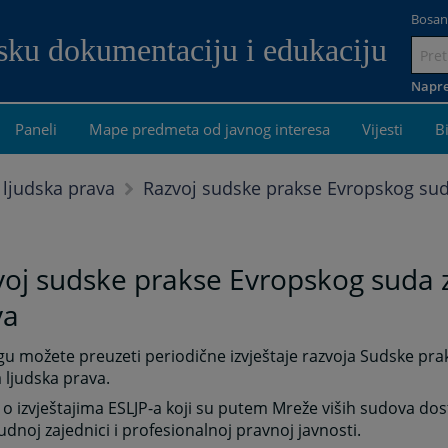
Bosan
dsku dokumentaciju i edukaciju
Idi
na
Napre
sadrža
Paneli
Mape predmeta od javnog interesa
Vijesti
B
Razvoj sudske prakse Evropskog sud
 ljudska prava
oj sudske prakse Evropskog suda z
va
gu možete preuzeti periodične izvještaje razvoja Sudske pr
 ljudska prava.
 o izvještajima ESLJP-a koji su putem Mreže viših sudova do
dnoj zajednici i profesionalnoj pravnoj javnosti.