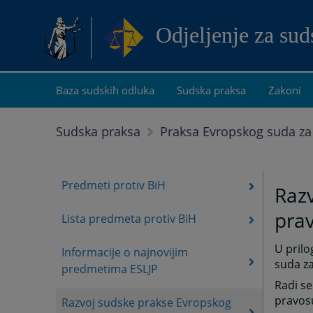
Odjeljenje za su
Baza sudskih odluka
Sudska praksa
Zakoni
Sudska praksa
Praksa Evropskog suda za
Predmeti protiv BiH
Razv
pra
Lista predmeta protiv BiH
U prilo
Informacije o najnovijim
suda za
predmetima ESLJP
Radi se
pravosu
Razvoj sudske prakse Evropskog