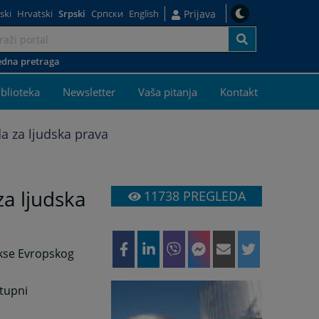
ski
Hrvatski
Srpski
Српски
English
Prijava
dna pretraga
j
iblioteka
Newsletter
Vaša pitanja
Kontakt
a za ljudska prava
a ljudska
11738
PREGLEDA
akse Evropskog
stupni