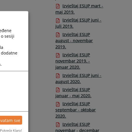
Izvještaj ESLJP mart -
maj 2019.
Izvještaj ESLJP juni -
juli 2019.
ređene
Izvještaj ESLJP
o sesiji
august - novembar
2019.
la
a dodatne
Izvještaj ESLJP
novembar 2019. -
.
januar 2020.
Izvještaj ESLJP juni -
august 2020.
Izvještaj ESLJP
januar - maj 2020.
Izvještaj ESLJP
septembar - oktobar
2020.
hvatam sve
Izvještaj ESLJP
novembar - decembar
Pokreće Klaro!