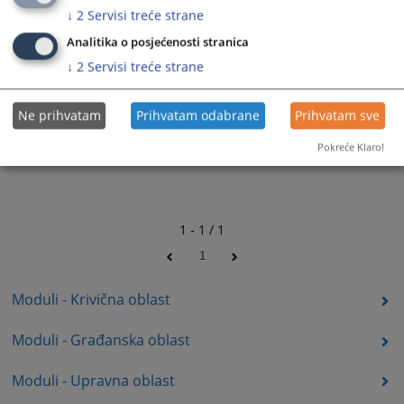
↓
2
Servisi treće strane
Analitika o posjećenosti stranica
↓
2
Servisi treće strane
Ne prihvatam
Prihvatam odabrane
Prihvatam sve
Pokreće Klaro!
1 - 1 / 1
1
Moduli - Krivična oblast
Moduli - Građanska oblast
Moduli - Upravna oblast