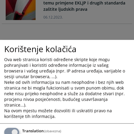
temu primjene EKLJP i drugih standarda
with
with
zaštite ljudskih prava
the
the
calendar
calendar
06.12.2023.
and
and
select
select
a
a
date.
date.
Korištenje kolačića
Press
Press
the
the
Ova web stranica koristi određene skripte koje mogu
question
question
pohranjivati i koristiti određene informacije iz vašeg
mark
mark
browsera i vašeg uređaja (npr. IP adresa uređaja, varijable o
key
key
sesiji unutar browsera, ...).
Neke od ovih informacija su nam neophodne i bez njih web
to
to
stranica ne bi mogla fukcionisati u svom punom obimu, dok
get
get
neke nisu prijeko neophodne a služe za dodatne stvari (npr.
the
the
procjenu nivoa posjećenosti, budućeg usavršavanja
keyboard
keyboard
stranice...).
shortcuts
shortcuts
Na ovom mjestu možete dozvoliti ili uskratiti pravo na
for
for
korištenje tih informacija.
changing
changing
dates.
dates.
Translation
(obavezna)