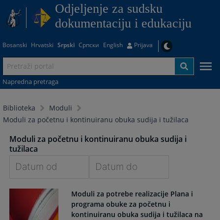
Odjeljenje za sudsku
dokumentaciju i edukaciju
Bosanski
Hrvatski
Srpski
Српски
English
Prijava
Napredna pretraga
Biblioteka
Moduli
Moduli za početnu i kontinuiranu obuka sudija i tužilaca
Moduli za početnu i kontinuiranu obuka sudija i
tužilaca
Navigate
Navigate
Moduli za potrebe realizacije Plana i
forward
forward
programa obuke za početnu i
to
to
kontinuiranu obuka sudija i tužilaca na
interact
interact