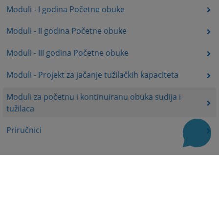
Moduli - I godina Početne obuke
Moduli - II godina Početne obuke
Moduli - III godina Početne obuke
Moduli - Projekt za jačanje tužilačkih kapaciteta
Moduli za početnu i kontinuiranu obuka sudija i
tužilaca
Priručnici
Korisni linkovi
Baza sudskih odluka