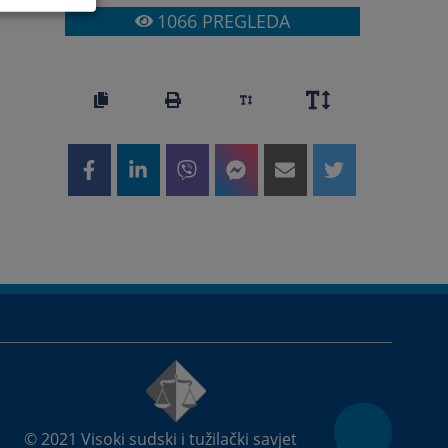
1066
PREGLEDA
© 2021
Visoki sudski i tužilački savjet