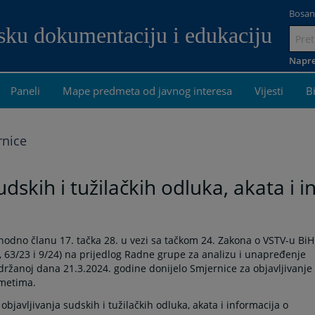
Bosan
dsku dokumentaciju i edukaciju
Idi
na
Napre
sadrža
Paneli
Mape predmeta od javnog interesa
Vijesti
B
rnice
udskih i tužilačkih odluka, akata i
shodno članu 17. tačka 28. u vezi sa tačkom 24. Zakona o VSTV-u BiH
08, 63/23 i 9/24) na prijedlog Radne grupe za analizu i unapređenje
 održanoj dana 21.3.2024. godine donijelo Smjernice za objavljivanje
dmetima.
javljivanja sudskih i tužilačkih odluka, akata i informacija o