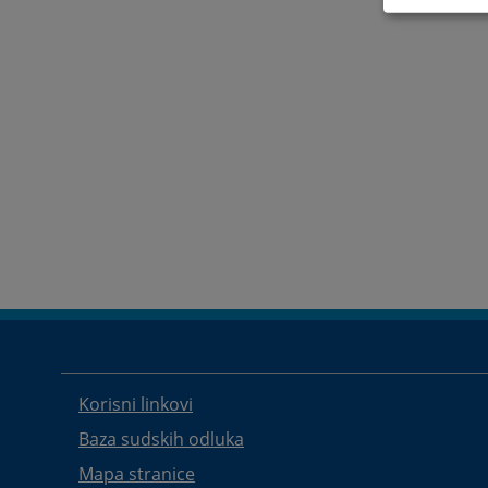
Korisni linkovi
Baza sudskih odluka
Mapa stranice