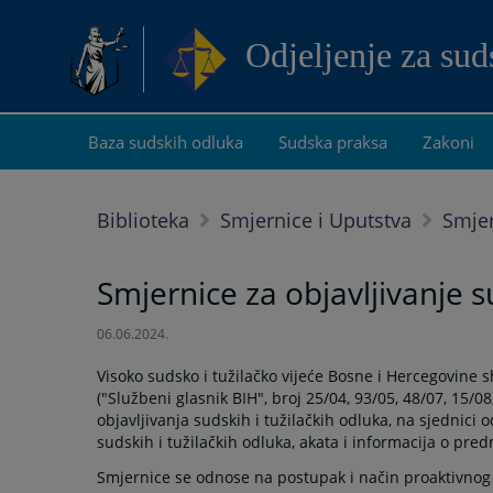
Odjeljenje za su
Baza sudskih odluka
Sudska praksa
Zakoni
Biblioteka
Smjernice i Uputstva
Smje
Smjernice za objavljivanje s
06.06.2024.
Visoko sudsko i tužilačko vijeće Bosne i Hercegovine 
("Službeni glasnik BIH", broj 25/04, 93/05, 48/07, 15/
objavljivanja sudskih i tužilačkih odluka, na sjednici
sudskih i tužilačkih odluka, akata i informacija o pre
Smjernice se odnose na postupak i način proaktivnog ob