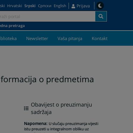
ski
Hrvatski
Srpski
Српски
English
Prijava
dna pretraga
j
iblioteka
Newsletter
Vaša pitanja
Kontakt
 informacija o predmetima
Obavijest o preuzimanju
sadržaja
Napomena
:
U slučaju preuzimanja vijesti
istu preuzeti u integralnom obliku uz