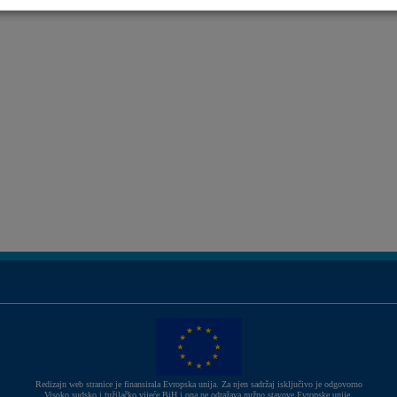
Redizajn web stranice je finansirala Evropska unija. Za njen sadržaj isključivo je odgovorno
Visoko sudsko i tužilačko vijeće BiH i ona ne odražava nužno stavove Evropske unije.