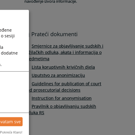
navođenje izvora informacije.
ređene
Prateći dokumenti
o sesiji
Smjernice za objavljivanje sudskih i
la
tužilačkih odluka, akata i informacija o
a dodatne
predmetima
.
Lista koruptivnih krivičnih djela
Uputstvo za anonimizaciju
Guidelines for publication of court
and prosecutorial decisions
Instruction for anonymisation
Pravilnik o objavljivanju sudskih
odluka RS
hvatam sve
Pokreće Klaro!