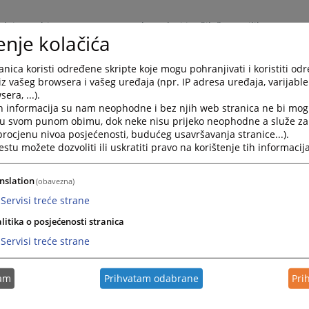
aktivnu objavu, uz napomenu da sudovi i tužilaštva prilikom
enje kolačića
m poštujući zakone kojima se uređuje slobodan pristup
nica koristi određene skripte koje mogu pohranjivati i koristiti od
 Bosne i Hercegovine ujednači praksa sudova i tužilaštava u
iz vašeg browsera i vašeg uređaja (npr. IP adresa uređaja, varijable 
formacija o predmetima putem specijaliziranih web servisa.
era, ...).
h informacija su nam neophodne i bez njih web stranica ne bi mog
avnih tužilaca u Bosni i Hercegovini, održanih 28. i 29. maja 2024.
i u svom punom obimu, dok neke nisu prijeko neophodne a služe z
entaciju i edukaciju Sekretarijata VSTV-a BiH u saradnji sa
 procjenu nivoa posjećenosti, budućeg usavršavanja stranice...).
ljivanje sudskih i tužilačkih odluka, akata i informacija o
tu možete dozvoliti ili uskratiti pravo na korištenje tih informacija
kata su veoma pozitivne, te se očekuje da će navedeni akti
nslation
(obavezna)
ljivanja navedenih sadržaja na internetu.
Servisi treće strane
a, akata i informacija o predmetima možete preuzeti
OVDJE
.
litika o posjećenosti stranica
vojena na sjednici Vijeća 15.03.2018. godine.
Servisi treće strane
jivanju sudskih odluka kojeg je donio Ministar pravde Republike
dskih odluka u Republici Srpskoj.
tam
Prihvatam odabrane
Pri