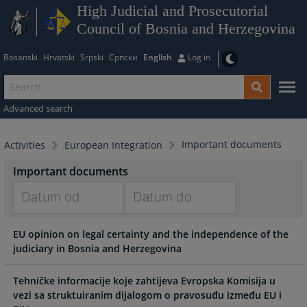
High Judicial and Prosecutorial
Council of Bosnia and Herzegovina
Bosanski
Hrvatski
Srpski
Српски
English
Log in
Advanced search
Important documents
Activities
European Integration
Important documents
Navigate
Navigate
EU opinion on legal certainty and the independence of the
forward
forward
judiciary in Bosnia and Herzegovina
to
to
interact
interact
with
with
Tehničke informacije koje zahtijeva Evropska Komisija u
the
the
vezi sa struktuiranim dijalogom o pravosuđu između EU i