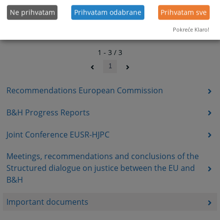
Ne prihvatam
Prihvatam odabrane
Prihvatam sve
Pokreće Klaro!
1 - 3 / 3
1
Recommendations European Commission
B&H Progress Reports
Joint Conference EUSR-HJPC
Meetings, recommendations and conclusions of the
Structured dialogue on justice between the EU and
B&H
Important documents