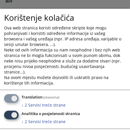
BiH
calendar
calendar
and
and
select
select
Korištenje kolačića
Stabilisation and association agreement
a
a
date.
date.
Ova web stranica koristi određene skripte koje mogu
Press
Press
pohranjivati i koristiti određene informacije iz vašeg
browsera i vašeg uređaja (npr. IP adresa uređaja, varijable o
the
the
sesiji unutar browsera, ...).
question
question
Neke od ovih informacija su nam neophodne i bez njih web
mark
mark
stranica ne bi mogla fukcionisati u svom punom obimu, dok
key
key
neke nisu prijeko neophodne a služe za dodatne stvari (npr.
to
to
procjenu nivoa posjećenosti, budućeg usavršavanja
get
get
stranice...).
Na ovom mjestu možete dozvoliti ili uskratiti pravo na
the
the
korištenje tih informacija.
keyboard
keyboard
shortcuts
shortcuts
for
for
Translation
(obavezna)
changing
changing
↓
2
Servisi treće strane
dates.
dates.
Analitika o posjećenosti stranica
↓
2
Servisi treće strane