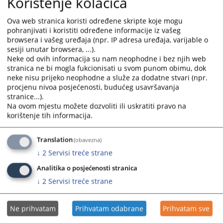
Korištenje kolačića
interact
interact
with
with
PROJEKAT PODRŠKE MONITORINGU I EVALUACIJI (MEASURE-
Ova web stranica koristi određene skripte koje mogu
the
the
pohranjivati i koristiti određene informacije iz vašeg
BIH)
calendar
calendar
browsera i vašeg uređaja (npr. IP adresa uređaja, varijable o
and
and
sesiji unutar browsera, ...).
Neke od ovih informacija su nam neophodne i bez njih web
select
select
stranica ne bi mogla fukcionisati u svom punom obimu, dok
a
a
neke nisu prijeko neophodne a služe za dodatne stvari (npr.
date.
date.
procjenu nivoa posjećenosti, budućeg usavršavanja
Press
Press
stranice...).
the
the
Na ovom mjestu možete dozvoliti ili uskratiti pravo na
question
question
korištenje tih informacija.
mark
mark
key
key
Translation
(obavezna)
to
to
↓
2
Servisi treće strane
get
get
the
the
Analitika o posjećenosti stranica
keyboard
keyboard
↓
2
Servisi treće strane
shortcuts
shortcuts
for
for
Ne prihvatam
Prihvatam odabrane
Prihvatam sve
changing
changing