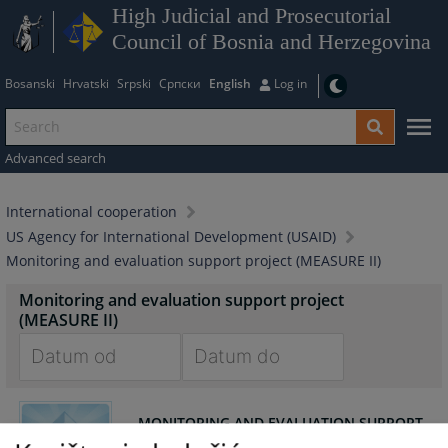
High Judicial and Prosecutorial
Council of Bosnia and Herzegovina
Bosanski
Hrvatski
Srpski
Српски
English
Log in
Advanced search
International cooperation
US Agency for International Development (USAID)
Monitoring and evaluation support project (MEASURE II)
Monitoring and evaluation support project
(MEASURE II)
Navigate
Navigate
forward
forward
MONITORING AND EVALUATION SUPPORT
to
to
ACTIVITY (MEASURE II)