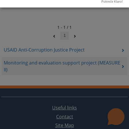
dates.
dates.
Pokreće Klaro!
1 - 1 / 1
1
USAID Anti-Corruption Justice Project
Monitoring and evaluation support project (MEASURE
II)
Useful links
Contact
Site Map