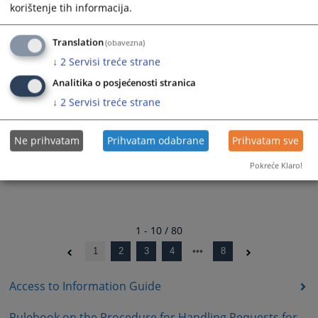
korištenje tih informacija.
30.12.2024.
Rješenje - 01-07-10-51-295/2024
Translation
(obavezna)
27.12.2024.
↓
2
Servisi treće strane
Analitika o posjećenosti stranica
↓
2
Servisi treće strane
Ne prihvatam
Prihvatam odabrane
Prihvatam sve
Pokreće Klaro!
1 - 10 / 80
1
2
3
4
8
Access to Information Guide
Rulebook on the Procedure for Handling Requests for