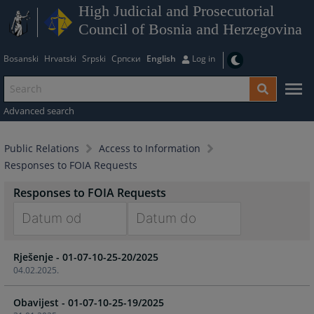
High Judicial and Prosecutorial
Council of Bosnia and Herzegovina
Bosanski
Hrvatski
Srpski
Српски
English
Log in
Advanced search
Public Relations
Access to Information
Responses to FOIA Requests
Responses to FOIA Requests
Navigate
Navigate
Rješenje - 01-07-10-25-20/2025
forward
forward
04.02.2025.
to
to
interact
interact
Obavijest - 01-07-10-25-19/2025
with
with