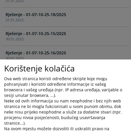
31.01.2025.
the
the
calendar
calendar
Rješenje - 01-07-10-25-18/2025
and
and
31.01.2025.
select
select
a
a
Rješenje - 01-07-10-25-15/2025
date.
date.
30.01.2025.
Press
Press
the
the
Rješenje - 01-07-10-25-16/2025
question
question
30.01.2025.
mark
mark
Korištenje kolačića
key
key
Rješenje - 01-07-10-25-12/2025
to
to
27.01.2025.
Ova web stranica koristi određene skripte koje mogu
get
get
pohranjivati i koristiti određene informacije iz vašeg
the
the
browsera i vašeg uređaja (npr. IP adresa uređaja, varijable o
Rješenje - 01-07-10-25-5/2025
keyboard
keyboard
sesiji unutar browsera, ...).
15.01.2025.
shortcuts
shortcuts
Neke od ovih informacija su nam neophodne i bez njih web
for
for
stranica ne bi mogla fukcionisati u svom punom obimu, dok
Rješenje - 01-07-10-25-2/2025
changing
changing
neke nisu prijeko neophodne a služe za dodatne stvari (npr.
07.01.2025.
procjenu nivoa posjećenosti, budućeg usavršavanja
dates.
dates.
stranice...).
Na ovom mjestu možete dozvoliti ili uskratiti pravo na
Rješenje - 01-07-10-51-296/2024