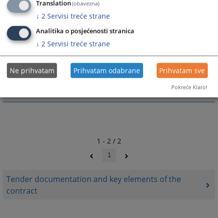
Translation
(obavezna)
↓
2
Servisi treće strane
Analitika o posjećenosti stranica
↓
2
Servisi treće strane
Files
Uputstvo za pristup tenderskoj dokumentaciji
Ne prihvatam
Prihvatam odabrane
Prihvatam sve
Pokreće Klaro!
1 - 2 / 2
1
Tender documentation and key elements of the
contract