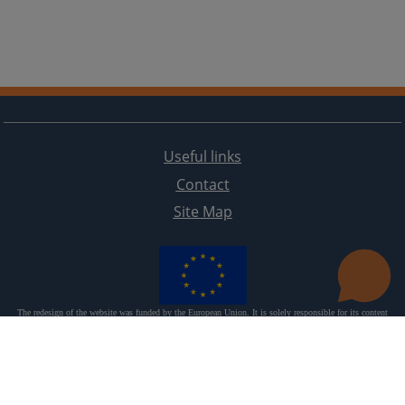
Useful links
Contact
Site Map
The redesign of the website was funded by the European Union. It is solely responsible for its content
the High Judicial and Prosecutorial Council of BiH also does not necessarily reflect the views of the
European Union.