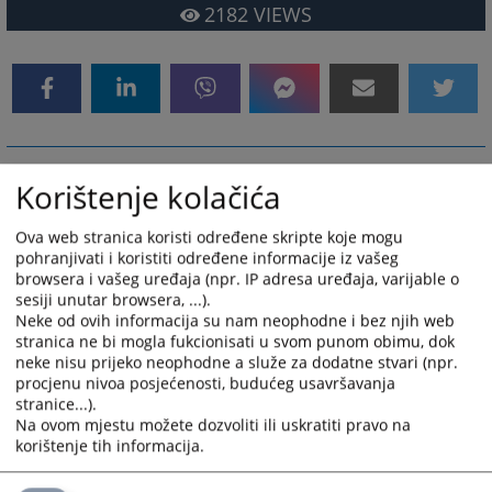
2182
VIEWS
Uputstvo za pristup tenderskoj
Korištenje kolačića
dokumentaciji
Ova web stranica koristi određene skripte koje mogu
pohranjivati i koristiti određene informacije iz vašeg
U ovom dijelu moguće je preuzeti tenderske
browsera i vašeg uređaja (npr. IP adresa uređaja, varijable o
dokumentacije za postupke nabavki koje se provode u
sesiji unutar browsera, ...).
skladu sa međunarodnim sporazumom.
Neke od ovih informacija su nam neophodne i bez njih web
stranica ne bi mogla fukcionisati u svom punom obimu, dok
Preuzimanje tenderske dokumentacije je moguće na
neke nisu prijeko neophodne a služe za dodatne stvari (npr.
način opisan u priloženom Uputstvu.
procjenu nivoa posjećenosti, budućeg usavršavanja
stranice...).
Na ovom mjestu možete dozvoliti ili uskratiti pravo na
korištenje tih informacija.
5396
VIEWS