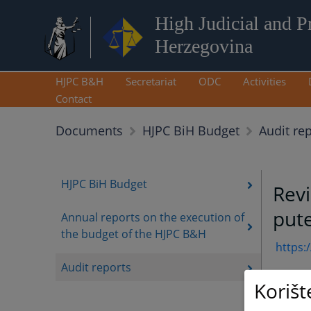
High Judicial and P
Herzegovina
HJPC B&H
Secretariat
ODC
Activities
Contact
Audit re
Documents
HJPC BiH Budget
HJPC BiH Budget
Revi
pute
Annual reports on the execution of
the budget of the HJPC B&H
https:
Audit reports
Korišt