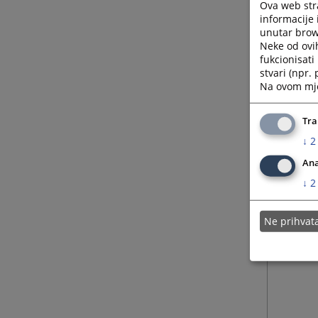
Posl
Ova web stra
informacije 
link
unutar brows
Neke od ovi
fukcionisat
Ovog :
stvari (npr.
Na ovom mjes
Tra
↓
2
Ana
↓
2
Ne prihva