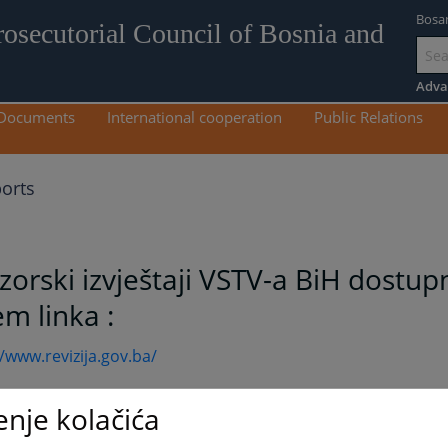
Bosa
rosecutorial Council of Bosnia and
Go
to
Adva
mai
Documents
International cooperation
Public Relations
con
ports
zorski izvještaji VSTV-a BiH dostup
m linka :
//www.revizija.gov.ba/
enje kolačića