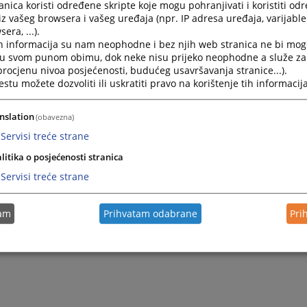
jednji objavljeni izvještaj dostupa
nica koristi određene skripte koje mogu pohranjivati i koristiti od
iz vašeg browsera i vašeg uređaja (npr. IP adresa uređaja, varijable 
a:
era, ...).
h informacija su nam neophodne i bez njih web stranica ne bi mog
i u svom punom obimu, dok neke nisu prijeko neophodne a služe z
linka
 procjenu nivoa posjećenosti, budućeg usavršavanja stranice...).
tu možete dozvoliti ili uskratiti pravo na korištenje tih informacija
nslation
(obavezna)
Servisi treće strane
litika o posjećenosti stranica
Servisi treće strane
tam
Prihvatam odabrane
Pri