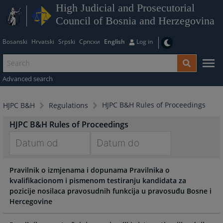
High Judicial and Prosecutorial
Council of Bosnia and Herzegovina
Bosanski
Hrvatski
Srpski
Српски
English
Log in
Advanced search
HJPC B&H Rules of Proceedings
HJPC B&H
Regulations
HJPC B&H Rules of Proceedings
Navigate
Navigate
Pravilnik o izmjenama i dopunama Pravilnika o
forward
forward
kvalifikacionom i pismenom testiranju kandidata za
to
to
pozicije nosilaca pravosudnih funkcija u pravosuđu Bosne i
interact
interact
Hercegovine
with
with
the
the