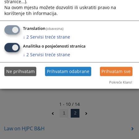
stranice...).
Na ovom mjestu možete dozvoliti ili uskratiti pravo na
Aneks Pravilnika o vremenskim okvirima za postupanje po
korištenje tih informacija.
predmetima u sudovima i tužilaštvima u BiH
Translation
(obavezna)
Uputstvo o primjeni Pravilnika o vremenskim okvirima za
↓
2
Servisi treće strane
postupanje po predmetima u sudovima i tužilaštvima u BiH
Analitika o posjećenosti stranica
↓
2
Servisi treće strane
Ne prihvatam
Prihvatam odabrane
Prihvatam sve
Pokreće Klaro!
1 - 10 / 14
1
2
Law on HJPC B&H