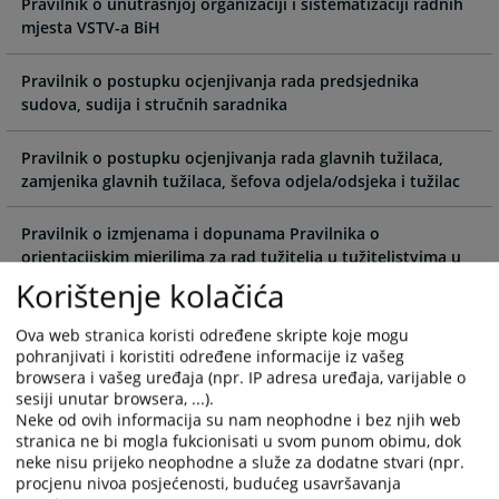
Pravilnik o unutrašnjoj organizaciji i sistematizaciji radnih
calendar
calendar
mjesta VSTV-a BiH
and
and
select
select
a
a
Pravilnik o postupku ocjenjivanja rada predsjednika
date.
date.
sudova, sudija i stručnih saradnika
Press
Press
the
the
Pravilnik o postupku ocjenjivanja rada glavnih tužilaca,
question
question
zamjenika glavnih tužilaca, šefova odjela/odsjeka i tužilac
mark
mark
key
key
Pravilnik o izmjenama i dopunama Pravilnika o
to
to
orjentacijskim mjerilima za rad tužitelja u tužiteljstvima u
get
get
Bosni i Hercegovini
Korištenje kolačića
the
the
keyboard
keyboard
Pravilnik o kvalifikacionom testiranju kandidata
Ova web stranica koristi određene skripte koje mogu
shortcuts
shortcuts
pohranjivati i koristiti određene informacije iz vašeg
for
for
browsera i vašeg uređaja (npr. IP adresa uređaja, varijable o
Pravilnik o orijentacionim mjerilima za rad tužilaca u
changing
changing
sesiji unutar browsera, ...).
tužilaštvima u BiH
Neke od ovih informacija su nam neophodne i bez njih web
dates.
dates.
stranica ne bi mogla fukcionisati u svom punom obimu, dok
neke nisu prijeko neophodne a služe za dodatne stvari (npr.
Pravilnik o orijentacionim mjerilima za rad sudija i stručnih
procjenu nivoa posjećenosti, budućeg usavršavanja
saradnika u sudovima u BiH