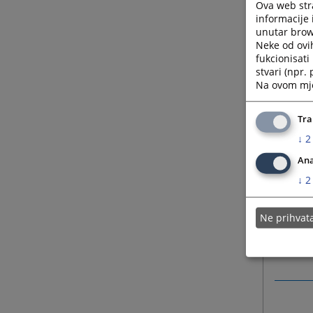
Fax: +3
Ova web stra
informacije 
unutar brows
E-mail:
Neke od ovi
fukcionisat
Web:
h
stvari (npr.
https:/
Na ovom mjes
Office 
Tra
543 – a
↓
2
Contact
Ana
office 
↓
2
Contact
Ne prihva
+387 (0