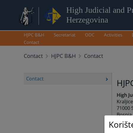
High Judicial and P
Herzegovina
HJPC B&H
Secretariat
ODC
Activities
Contact
Contact
Contact
HJPC B&H
Contact
HJP
High Ju
Kraljic
71000 
Bosnia
Korišt
Phone: 