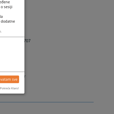
ređene
o sesiji
la
a dodatne
.
s
: +387 (0)33 707
 for judicial
)33 704 607 or
hvatam sve
Pokreće Klaro!