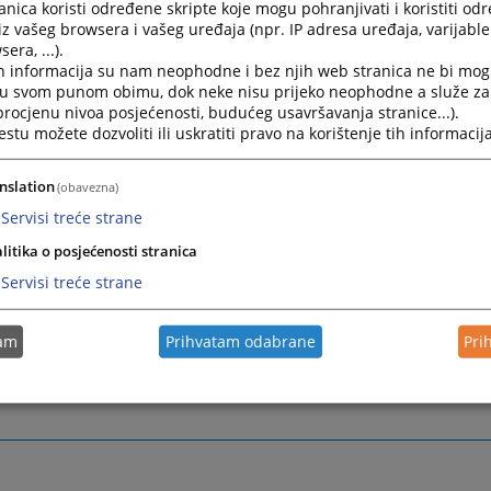
87 (0)33 707 550
nica koristi određene skripte koje mogu pohranjivati i koristiti od
iz vašeg browsera i vašeg uređaja (npr. IP adresa uređaja, varijable 
era, ...).
vstvbih@pravosudje.ba
h informacija su nam neophodne i bez njih web stranica ne bi mog
i u svom punom obimu, dok neke nisu prijeko neophodne a služe z
ttps://vstv.pravosudje.ba
,
https://vsts.pravosudje.ba
,
 procjenu nivoa posjećenosti, budućeg usavršavanja stranice...).
/hjpc.pravosudje.ba
tu možete dozvoliti ili uskratiti pravo na korištenje tih informacija
of the Disciplinary Counsel– Contact phone
for complainant
nslation
(obavezna)
vailable on working days from 10:00 to 12:00.
Servisi treće strane
 phone for inquiries
regarding the public vacancy procedure
litika o posjećenosti stranica
holders
: +387 (0)33 707 510 or +387 (0)33 704 657
Servisi treće strane
 phone for inquiries
regarding ethics and integrity
: +387 (0
tam
Prihvatam odabrane
Pri
)33 704 608