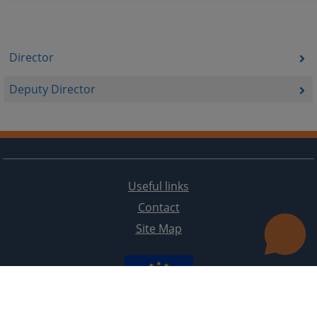
Director
Deputy Director
Useful links
Contact
Site Map
The redesign of the website was funded by the European Union. It is solely responsible for its content
the High Judicial and Prosecutorial Council of BiH also does not necessarily reflect the views of the