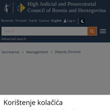
High Judicial and Prosecutorial
Council of Bosnia and Herzegovina
Bosanski
Hrvatski
Srpski
Српски
English
Log in
Advanced search
Deputy Director
Secretariat
Management
Korištenje kolačića