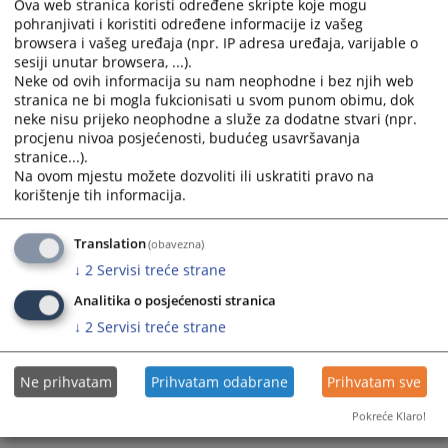
Ova web stranica koristi određene skripte koje mogu
pohranjivati i koristiti određene informacije iz vašeg
browsera i vašeg uređaja (npr. IP adresa uređaja, varijable o
sesiji unutar browsera, ...).
Neke od ovih informacija su nam neophodne i bez njih web
stranica ne bi mogla fukcionisati u svom punom obimu, dok
neke nisu prijeko neophodne a služe za dodatne stvari (npr.
Trenutno nema vijesti
procjenu nivoa posjećenosti, budućeg usavršavanja
stranice...).
Na ovom mjestu možete dozvoliti ili uskratiti pravo na
korištenje tih informacija.
Translation
(obavezna)
↓
2
Servisi treće strane
Analitika o posjećenosti stranica
↓
2
Servisi treće strane
Ne prihvatam
Prihvatam odabrane
Prihvatam sve
Pokreće Klaro!