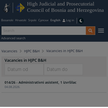
High Judicial and Prosecutorial
Council of Bosnia and Herzegovina
Bosanski
Hrvatski
Srpski
Српски
English
Log in
Advanced search
Vacancies in HJPC B&H
Vacancies
HJPC B&H
Vacancies in HJPC B&H
Navigate
Navigate
014/26 - Administrativni asistent, 1 izvršilac
forward
forward
04.08.2026.
to
to
interact
interact
with
with
the
the