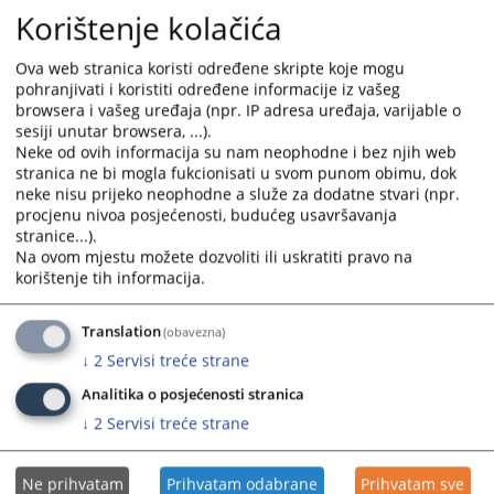
calendar
calendar
Korištenje kolačića
and
and
select
select
Ova web stranica koristi određene skripte koje mogu
a
a
pohranjivati i koristiti određene informacije iz vašeg
date.
date.
browsera i vašeg uređaja (npr. IP adresa uređaja, varijable o
Press
Press
sesiji unutar browsera, ...).
the
the
Neke od ovih informacija su nam neophodne i bez njih web
stranica ne bi mogla fukcionisati u svom punom obimu, dok
question
question
neke nisu prijeko neophodne a služe za dodatne stvari (npr.
mark
mark
procjenu nivoa posjećenosti, budućeg usavršavanja
key
key
stranice...).
to
to
Na ovom mjestu možete dozvoliti ili uskratiti pravo na
get
get
korištenje tih informacija.
the
the
keyboard
keyboard
Translation
(obavezna)
shortcuts
shortcuts
↓
2
Servisi treće strane
for
for
changing
changing
Analitika o posjećenosti stranica
dates.
dates.
↓
2
Servisi treće strane
Ne prihvatam
Prihvatam odabrane
Prihvatam sve