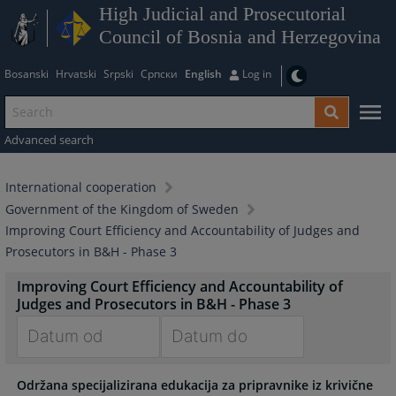
High Judicial and Prosecutorial
Council of Bosnia and Herzegovina
Bosanski
Hrvatski
Srpski
Српски
English
Log in
Advanced search
International cooperation
Government of the Kingdom of Sweden
Improving Court Efficiency and Accountability of Judges and
Prosecutors in B&H - Phase 3
Improving Court Efficiency and Accountability of
Judges and Prosecutors in B&H - Phase 3
Navigate
Navigate
Održana specijalizirana edukacija za pripravnike iz krivične
forward
forward