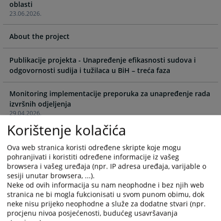
oblasti
to
to
23.06.2026.
interact
interact
with
with
About the project
the
the
calendar
calendar
and
and
Publikacije projekta - Unapređenje efikasnosti sudova i
select
select
odgovornosti sudija i tužilaca u BiH – treća faza
a
a
date.
date.
Monitoring implementacije preporuka za unapređenje rada
Press
Press
izvršnih odjeljenja
the
the
29.04.2026.
question
question
Korištenje kolačića
mark
mark
Učenje kroz praksu: Održana specijalizirana edukacija za
key
key
pripravnike iz krivične oblasti
Ova web stranica koristi određene skripte koje mogu
18.02.2026.
to
to
pohranjivati i koristiti određene informacije iz vašeg
browsera i vašeg uređaja (npr. IP adresa uređaja, varijable o
get
get
sesiji unutar browsera, ...).
the
the
Unaprjeđenje učinkovitosti ovršnih postupaka u sudovima
Neke od ovih informacija su nam neophodne i bez njih web
keyboard
keyboard
stranica ne bi mogla fukcionisati u svom punom obimu, dok
22.12.2025.
shortcuts
shortcuts
neke nisu prijeko neophodne a služe za dodatne stvari (npr.
for
for
procjenu nivoa posjećenosti, budućeg usavršavanja