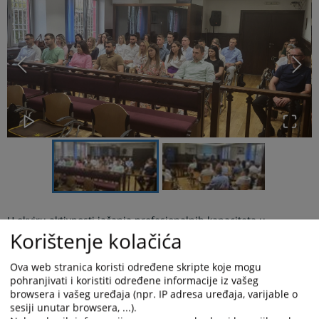
U okviru aktivnosti jačanja profesionalnih kapaciteta u
Korištenje kolačića
pravosudnom sistemu Bosne i Hercegovine koje Visoko sudsko i
tužilačko vijeće Bosne i Hercegovine kontinuirano provodi,
uspješno je realizovana edukacija za pripravnike iz oblasti
Ova web stranica koristi određene skripte koje mogu
krivičnog prava.
pohranjivati i koristiti određene informacije iz vašeg
browsera i vašeg uređaja (npr. IP adresa uređaja, varijable o
Edukacija je održana u saradnji sa Centrom za edukaciju sudija
sesiji unutar browsera, ...).
i tužilaca F BiH kao dio sistemski uspostavljenog modela