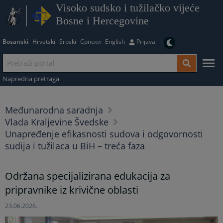
Visoko sudsko i tužilačko vijeće
Bosne i Hercegovine
Bosanski
Hrvatski
Srpski
Српски
English
Prijava
Napredna pretraga
Međunarodna saradnja
Vlada Kraljevine Švedske
Unapređenje efikasnosti sudova i odgovornosti
sudija i tužilaca u BiH – treća faza
Održana specijalizirana edukacija za
pripravnike iz krivične oblasti
23.06.2026.