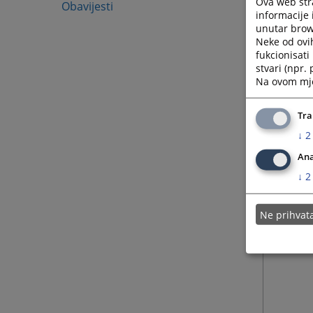
Ova web stra
Obavijesti
informacije 
unutar brows
Neke od ovi
fukcionisat
stvari (npr.
Na ovom mjes
Tra
↓
2
Ana
↓
2
Ne prihva