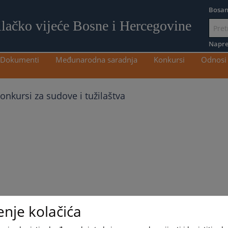
Bosan
ilačko vijeće Bosne i Hercegovine
Idi
na
Napre
sadržaj
Dokumenti
Međunarodna saradnja
Konkursi
Odnosi 
onkursi za sudove i tužilaštva
enje kolačića