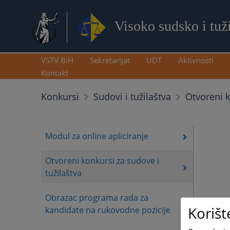
Visoko sudsko i tuž
VSTV BiH
Sekretarijat
UDT
Aktivnosti
Kontakt
Otvoreni k
Konkursi
Sudovi i tužilaštva
Modul za online apliciranje
Otvoreni konkursi za sudove i
tužilaštva
Obrazac programa rada za
Korišt
kandidate na rukovodne pozicije