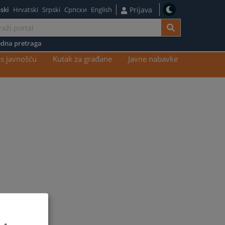
ski
Hrvatski
Srpski
Српски
English
Prijava
dna pretraga
s javnošću
Kutak za građane
Javne nabavke