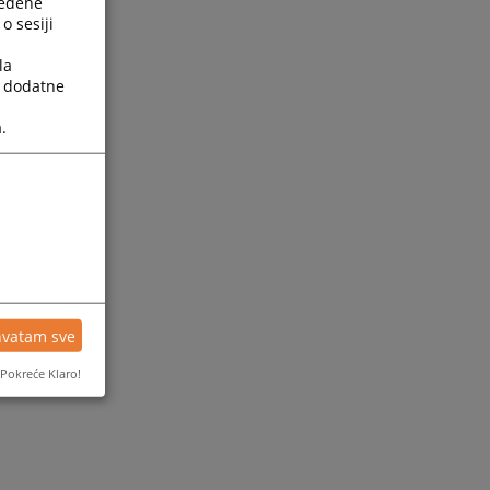
ređene
o sesiji
la
a dodatne
.
ijesti
hvatam sve
Pokreće Klaro!