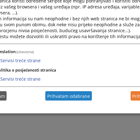
nica koristi određene skripte koje mogu pohranjivati i koristiti od
iz vašeg browsera i vašeg uređaja (npr. IP adresa uređaja, varijable 
era, ...).
h informacija su nam neophodne i bez njih web stranica ne bi mog
i u svom punom obimu, dok neke nisu prijeko neophodne a služe z
 procjenu nivoa posjećenosti, budućeg usavršavanja stranice...).
tu možete dozvoliti ili uskratiti pravo na korištenje tih informacija
nslation
(obavezna)
Servisi treće strane
Trenutno nema v
litika o posjećenosti stranica
Servisi treće strane
tam
Prihvatam odabrane
Pri