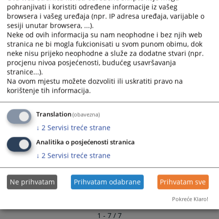
calendar
calendar
pohranjivati i koristiti određene informacije iz vašeg
and
and
Stalna komisija za etiku, integritet i odgovornost sudija i
browsera i vašeg uređaja (npr. IP adresa uređaja, varijable o
select
select
tužilaca
sesiji unutar browsera, ...).
a
a
Neke od ovih informacija su nam neophodne i bez njih web
stranica ne bi mogla fukcionisati u svom punom obimu, dok
date.
date.
Stalna komisija za edukaciju i sudsku dokumentaciju
neke nisu prijeko neophodne a služe za dodatne stvari (npr.
Press
Press
procjenu nivoa posjećenosti, budućeg usavršavanja
the
the
Stalna komisija za efikasnost i kvalitet tužilaštava
stranice...).
question
question
Na ovom mjestu možete dozvoliti ili uskratiti pravo na
mark
mark
korištenje tih informacija.
Stalna komisija za legislativu
key
key
to
to
Translation
(obavezna)
Stalne komisije VSTV-a BiH
get
get
↓
2
Servisi treće strane
the
the
keyboard
keyboard
Analitika o posjećenosti stranica
shortcuts
shortcuts
↓
2
Servisi treće strane
for
for
changing
changing
Ne prihvatam
Prihvatam odabrane
Prihvatam sve
dates.
dates.
Pokreće Klaro!
1 - 7 / 7