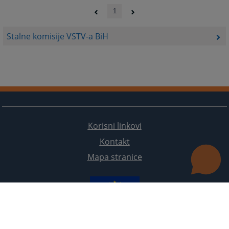
1
Stalne komisije VSTV-a BiH
Korisni linkovi
Kontakt
Mapa stranice
Redizajn web stranice je finansirala Evropska unija. Za njen sadržaj isključivo je odgovorno
Visoko sudsko i tužilačko vijeće BiH i ona ne odražava nužno stavove Evropske unije.