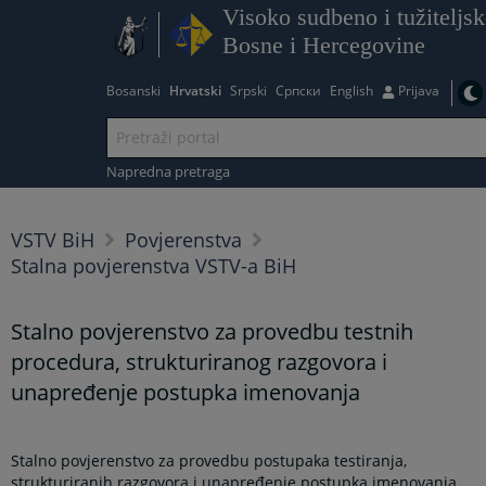
Visoko sudbeno i tužiteljsk
Bosne i Hercegovine
Bosanski
Hrvatski
Srpski
Српски
English
Prijava
Napredna pretraga
VSTV BiH
Povjerenstva
Stalna povjerenstva VSTV-a BiH
Stalno povjerenstvo za provedbu testnih
procedura, strukturiranog razgovora i
unapređenje postupka imenovanja
Stalno povjerenstvo za provedbu postupaka testiranja,
strukturiranih razgovora i unapređenje postupka imenovanja